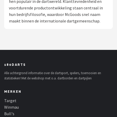
hen populair in de dartwereld. Klanttevredenheid en
voortdurende productontwikkeling staan centraal in
Dartshop
hun bedrijfsfilosofie, waardoor McGoods snel naam
POPULAIRE MERKEN
maakt binnen de internationale dartgemeenschap.
Target
Winmau
Bull's
180DARTS
Dart
Alle achtergrond informatie over de dartsport, spelers, toernooien en
statistieken! Met de webshop met o.a. dartborden en dartpijlen
ABC Darts
MERKEN
Mission
Target
Harrows
Winmau
Bull's