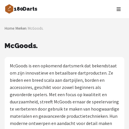
180Darts
Zoeken
Home
/
Merken
/
McGoods.
NAVIGATIE
Shop
McGoods.
Merken
McGoods is een opkomend dartsmerk dat bekendstaat
Blog
om zijn innovatieve en betaalbare dartproducten. Ze
bieden een breed scala aan dartpijlen, borden en
Dartspelers
accessoires, geschikt voor zowel beginners als
gevorderde spelers. Met een focus op kwaliteit en
Toernooien
duurzaamheid, streeft McGoods ernaar de speelervaring
te verbeteren door gebruik te maken van hoogwaardige
Spelregels
materialen en geavanceerde productietechnieken. Hun
moderne ontwerpen en aandacht voor detail maken
Uitgooilijst