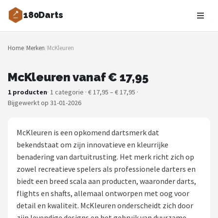
180Darts
Zoeken
Home
/
Merken
/
McKleuren
NAVIGATIE
Shop
McKleuren vanaf € 17,95
1 producten
· 1 categorie · € 17,95 – € 17,95 ·
Merken
Bijgewerkt op 31-01-2026
Blog
McKleuren is een opkomend dartsmerk dat
Dartspelers
bekendstaat om zijn innovatieve en kleurrijke
benadering van dartuitrusting. Het merk richt zich op
Toernooien
zowel recreatieve spelers als professionele darters en
biedt een breed scala aan producten, waaronder darts,
Spelregels
flights en shafts, allemaal ontworpen met oog voor
detail en kwaliteit. McKleuren onderscheidt zich door
Uitgooilijst
zijn levendige designs en het gebruik van duurzame