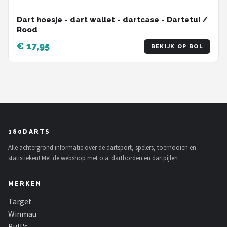
Dart hoesje - dart wallet - dartcase - Dartetui /
Rood
€ 17,95
BEKIJK OP BOL
180DARTS
Alle achtergrond informatie over de dartsport, spelers, toernooien en
statistieken! Met de webshop met o.a. dartborden en dartpijlen
MERKEN
Target
Winmau
Bull's