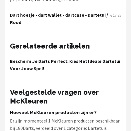
KOTO
Dart hoesje - dart wallet - dartcase - Dartetui /
€ 17,95
Unicorn
Rood
Red Dragon
Gerelateerde artikelen
Alle merken →
Bescherm Je Darts Perfect: Kies Het Ideale Dartetui
Voor Jouw Spel!
Veelgestelde vragen over
McKleuren
Hoeveel McKleuren producten zijn er?
Er zijn momenteel 1 McKleuren producten beschikbaar
bij 180Darts, verdeeld over 1 categorie: Dartetuis.