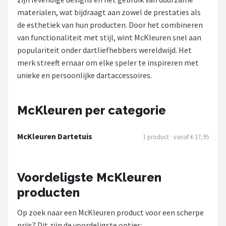
materialen, wat bijdraagt aan zowel de prestaties als
Dartshop
de esthetiek van hun producten. Door het combineren
van functionaliteit met stijl, wint McKleuren snel aan
POPULAIRE MERKEN
populariteit onder dartliefhebbers wereldwijd. Het
Target
merk streeft ernaar om elke speler te inspireren met
unieke en persoonlijke dartaccessoires.
Winmau
Bull's
McKleuren per categorie
Dart
McKleuren Dartetuis
1 product · vanaf € 17,95
ABC Darts
Voordeligste McKleuren
Mission
producten
Harrows
Op zoek naar een McKleuren product voor een scherpe
prijs? Dit zijn de voordeligste opties: