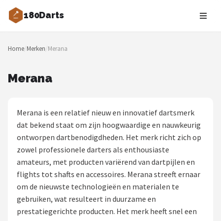
180Darts
Zoeken
Home
/
Merken
/
Merana
NAVIGATIE
Shop
Merana
Merken
Merana is een relatief nieuw en innovatief dartsmerk
Blog
dat bekend staat om zijn hoogwaardige en nauwkeurig
ontworpen dartbenodigdheden. Het merk richt zich op
Dartspelers
zowel professionele darters als enthousiaste
amateurs, met producten variërend van dartpijlen en
Toernooien
flights tot shafts en accessoires. Merana streeft ernaar
om de nieuwste technologieën en materialen te
Spelregels
gebruiken, wat resulteert in duurzame en
prestatiegerichte producten. Het merk heeft snel een
Uitgooilijst