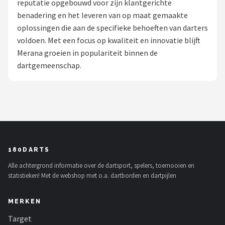
reputatie opgebouwd voor zijn klantgerichte
benadering en het leveren van op maat gemaakte
Dartshop
oplossingen die aan de specifieke behoeften van darters
POPULAIRE MERKEN
voldoen. Met een focus op kwaliteit en innovatie blijft
Merana groeien in populariteit binnen de
Target
dartgemeenschap.
Winmau
Bull's
Dart
180DARTS
ABC Darts
Alle achtergrond informatie over de dartsport, spelers, toernooien en
statistieken! Met de webshop met o.a. dartborden en dartpijlen
Mission
MERKEN
Harrows
Target