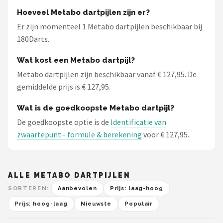
KOTO
Hoeveel Metabo dartpijlen zijn er?
Er zijn momenteel 1 Metabo dartpijlen beschikbaar bij
Unicorn
180Darts.
Red Dragon
Wat kost een Metabo dartpijl?
Metabo dartpijlen zijn beschikbaar vanaf € 127,95. De
Alle merken →
gemiddelde prijs is € 127,95.
Wat is de goedkoopste Metabo dartpijl?
De goedkoopste optie is de
Identificatie van
zwaartepunt - formule & berekening
voor € 127,95.
ALLE METABO DARTPIJLEN
SORTEREN:
Aanbevolen
Prijs: laag-hoog
Prijs: hoog-laag
Nieuwste
Populair