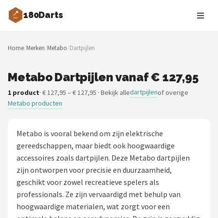
180Darts
Zoeken
Home
/
Merken
/
Metabo
/
Dartpijlen
NAVIGATIE
Shop
Metabo Dartpijlen vanaf € 127,95
dartpijlen
1 product
· € 127,95 – € 127,95 · Bekijk alle
of overige
Merken
Metabo producten
Blog
Metabo is vooral bekend om zijn elektrische
Dartspelers
gereedschappen, maar biedt ook hoogwaardige
accessoires zoals dartpijlen. Deze Metabo dartpijlen
Toernooien
zijn ontworpen voor precisie en duurzaamheid,
geschikt voor zowel recreatieve spelers als
Spelregels
professionals. Ze zijn vervaardigd met behulp van
hoogwaardige materialen, wat zorgt voor een
Uitgooilijst