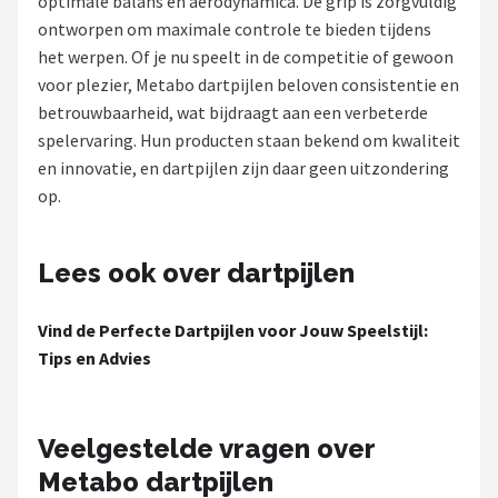
optimale balans en aerodynamica. De grip is zorgvuldig
ontworpen om maximale controle te bieden tijdens
Dartshop
het werpen. Of je nu speelt in de competitie of gewoon
POPULAIRE MERKEN
voor plezier, Metabo dartpijlen beloven consistentie en
betrouwbaarheid, wat bijdraagt aan een verbeterde
Target
spelervaring. Hun producten staan bekend om kwaliteit
en innovatie, en dartpijlen zijn daar geen uitzondering
Winmau
op.
Bull's
Lees ook over dartpijlen
Dart
Vind de Perfecte Dartpijlen voor Jouw Speelstijl:
ABC Darts
Tips en Advies
Mission
Veelgestelde vragen over
Harrows
Metabo dartpijlen