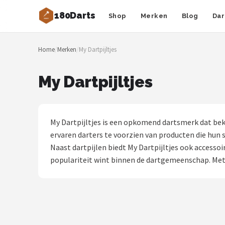
180Darts
Shop
Merken
Blog
Dar
Zoeken
Home
/
Merken
/
My Dartpijltjes
NAVIGATIE
Shop
My Dartpijltjes
Merken
Blog
My Dartpijltjes is een opkomend dartsmerk dat bek
ervaren darters te voorzien van producten die hun 
Dartspelers
Naast dartpijlen biedt My Dartpijltjes ook accesso
populariteit wint binnen de dartgemeenschap. Met ee
Toernooien
Spelregels
Uitgooilijst