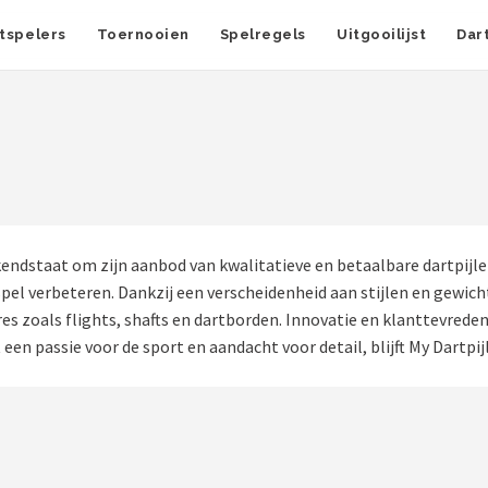
tspelers
Toernooien
Spelregels
Uitgooilijst
Dar
endstaat om zijn aanbod van kwalitatieve en betaalbare dartpijle
spel verbeteren. Dankzij een verscheidenheid aan stijlen en gewic
ires zoals flights, shafts en dartborden. Innovatie en klanttevred
n passie voor de sport en aandacht voor detail, blijft My Dartpijl