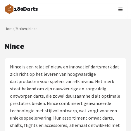
180Darts
Zoeken
Home
/
Merken
/
Nince
NAVIGATIE
Shop
Nince
Merken
Nince is een relatief nieuw en innovatief dartsmerk dat
Blog
zich richt op het leveren van hoogwaardige
dartproducten voor spelers van elk niveau. Het merk
Dartspelers
staat bekend om zijn nauwkeurige en zorgvuldig
ontworpen darts, die zowel duurzaamheid als optimale
Toernooien
prestaties bieden. Nince combineert geavanceerde
technologie met stijlvol ontwerp, wat zorgt voor een
Spelregels
unieke speelervaring. Hun assortiment omvat darts,
shafts, flights en accessoires, allemaal ontwikkeld met
Uitgooilijst