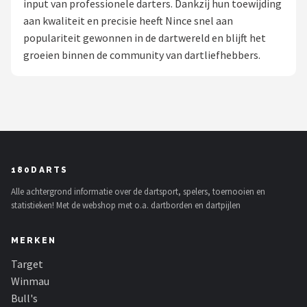
input van professionele darters. Dankzij hun toewijding
aan kwaliteit en precisie heeft Nince snel aan
Dartshop
populariteit gewonnen in de dartwereld en blijft het
POPULAIRE MERKEN
groeien binnen de community van dartliefhebbers.
Target
Winmau
Bull's
180DARTS
Dart
Alle achtergrond informatie over de dartsport, spelers, toernooien en
statistieken! Met de webshop met o.a. dartborden en dartpijlen
ABC Darts
MERKEN
Mission
Target
Harrows
Winmau
Bull's