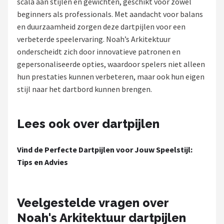
scala aan stijlen en gewichten, geschikt voor zowel
beginners als professionals. Met aandacht voor balans
Dartshop
en duurzaamheid zorgen deze dartpijlen voor een
POPULAIRE MERKEN
verbeterde speelervaring. Noah’s Arkitektuur
onderscheidt zich door innovatieve patronen en
Target
gepersonaliseerde opties, waardoor spelers niet alleen
hun prestaties kunnen verbeteren, maar ook hun eigen
Winmau
stijl naar het dartbord kunnen brengen.
Bull's
Lees ook over dartpijlen
Dart
Vind de Perfecte Dartpijlen voor Jouw Speelstijl:
ABC Darts
Tips en Advies
Mission
Veelgestelde vragen over
Harrows
Noah's Arkitektuur dartpijlen