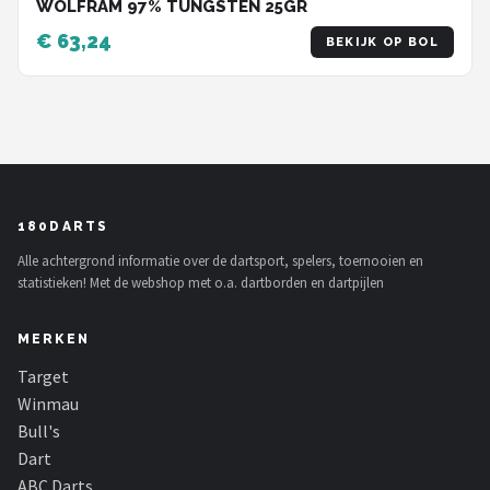
WOLFRAM 97% TUNGSTEN 25GR
€ 63,24
BEKIJK OP BOL
180DARTS
Alle achtergrond informatie over de dartsport, spelers, toernooien en
statistieken! Met de webshop met o.a. dartborden en dartpijlen
MERKEN
Target
Winmau
Bull's
Dart
ABC Darts