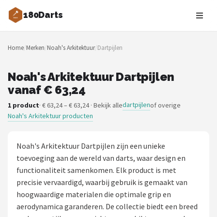
180Darts
Zoeken
Home
/
Merken
/
Noah's Arkitektuur
/
Dartpijlen
NAVIGATIE
Shop
Noah's Arkitektuur Dartpijlen
vanaf € 63,24
Merken
dartpijlen
1 product
· € 63,24 – € 63,24 · Bekijk alle
of overige
Noah's Arkitektuur producten
Blog
Dartspelers
Noah's Arkitektuur Dartpijlen zijn een unieke
toevoeging aan de wereld van darts, waar design en
Toernooien
functionaliteit samenkomen. Elk product is met
precisie vervaardigd, waarbij gebruik is gemaakt van
Spelregels
hoogwaardige materialen die optimale grip en
aerodynamica garanderen. De collectie biedt een breed
Uitgooilijst