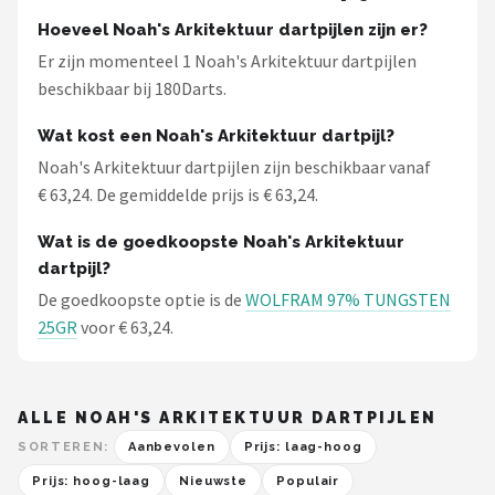
KOTO
Hoeveel Noah's Arkitektuur dartpijlen zijn er?
Er zijn momenteel 1 Noah's Arkitektuur dartpijlen
Unicorn
beschikbaar bij 180Darts.
Red Dragon
Wat kost een Noah's Arkitektuur dartpijl?
Noah's Arkitektuur dartpijlen zijn beschikbaar vanaf
Alle merken →
€ 63,24. De gemiddelde prijs is € 63,24.
Wat is de goedkoopste Noah's Arkitektuur
dartpijl?
De goedkoopste optie is de
WOLFRAM 97% TUNGSTEN
25GR
voor € 63,24.
ALLE NOAH'S ARKITEKTUUR DARTPIJLEN
SORTEREN:
Aanbevolen
Prijs: laag-hoog
Prijs: hoog-laag
Nieuwste
Populair