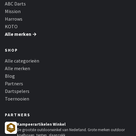
KOTO
ABC Darts
Mission
Unicorn
Harrows
KOTO
Red Dragon
Alle merken →
Alle merken →
SHOP
Alle categorieën
Alle merken
Blog
Partners
Dartspelers
Toernooien
PARTNERS
Kampeerartikelen Winkel
De grootste outdoorwinkel van Nederland. Grote merken outdoor
koelboxen, tenten, slaapzakk...