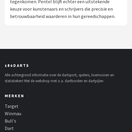
tegenkomen. Pentel blijft echter een uitstekende
keuze voor kunstenaars en schrijvers die precisie en
Dartshop
betrouwbaarheid waarderen in hun gereedschappen.
POPULAIRE MERKEN
Target
Winmau
Bull's
180DARTS
Alle achtergrond informatie over de dartsport, spelers, toernooien en
Dart
statistieken! Met de webshop met o.a. dartborden en dartpijlen
ABC Darts
MERKEN
Mission
Target
Winmau
Harrows
Bull's
Dart