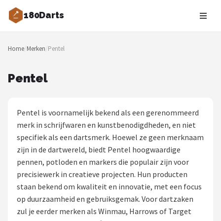
180Darts
Zoeken
Home
/
Merken
/
Pentel
NAVIGATIE
Shop
Pentel
Merken
Pentel is voornamelijk bekend als een gerenommeerd
Blog
merk in schrijfwaren en kunstbenodigdheden, en niet
specifiek als een dartsmerk. Hoewel ze geen merknaam
Dartspelers
zijn in de dartwereld, biedt Pentel hoogwaardige
pennen, potloden en markers die populair zijn voor
Toernooien
precisiewerk in creatieve projecten. Hun producten
staan bekend om kwaliteit en innovatie, met een focus
Spelregels
op duurzaamheid en gebruiksgemak. Voor dartzaken
zul je eerder merken als Winmau, Harrows of Target
Uitgooilijst