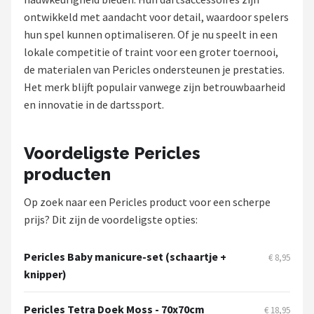
ontwikkeld met aandacht voor detail, waardoor spelers
Dartshop
hun spel kunnen optimaliseren. Of je nu speelt in een
lokale competitie of traint voor een groter toernooi,
POPULAIRE MERKEN
de materialen van Pericles ondersteunen je prestaties.
Target
Het merk blijft populair vanwege zijn betrouwbaarheid
en innovatie in de dartssport.
Winmau
Bull's
Voordeligste Pericles
producten
Dart
Op zoek naar een Pericles product voor een scherpe
ABC Darts
prijs? Dit zijn de voordeligste opties:
Mission
Pericles Baby manicure-set (schaartje +
€ 8,95
knipper)
Harrows
Pericles Tetra Doek Moss - 70x70cm
€ 18,95