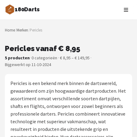
180Darts
Zoeken
Home
/
Merken
/
Pericles
NAVIGATIE
Shop
Pericles vanaf € 8,95
5 producten
· 0 categorieën · € 8,95 – € 149,95 ·
Merken
Bijgewerkt op 11-10-2024
Blog
Pericles is een bekend merk binnen de dartswereld,
Dartspelers
gewaardeerd om zijn hoogwaardige dartproducten. Het
assortiment omvat verschillende soorten dartpijlen,
Toernooien
shafts en flights, ontworpen voor zowel beginners als
professionele darters. Pericles combineert innovatieve
Spelregels
technologie met superieur vakmanschap, wat
resulteert in producten die uitstekende grip en
Uitgooilijst
nauwkeurigheid bieden. Hun dartsaccessoires zijn