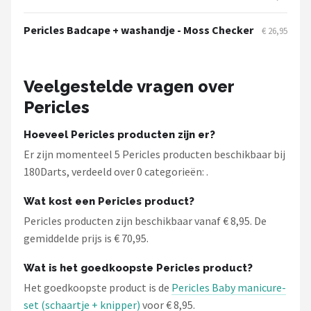
KOTO
Pericles Badcape + washandje - Moss Checker
€ 26,95
Unicorn
Red Dragon
Veelgestelde vragen over
Pericles
Alle merken →
Hoeveel Pericles producten zijn er?
Er zijn momenteel 5 Pericles producten beschikbaar bij
180Darts, verdeeld over 0 categorieën: .
Wat kost een Pericles product?
Pericles producten zijn beschikbaar vanaf € 8,95. De
gemiddelde prijs is € 70,95.
Wat is het goedkoopste Pericles product?
Het goedkoopste product is de
Pericles Baby manicure-
set (schaartje + knipper)
voor € 8,95.