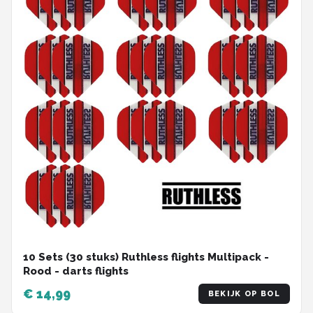
10 Sets (30 stuks) Ruthless flights Multipack -
Rood - darts flights
€ 14,99
BEKIJK OP BOL