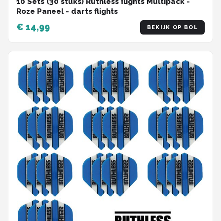
10 Sets (30 stuks) Ruthless flights Multipack -
Roze Paneel - darts flights
€ 14,99
BEKIJK OP BOL