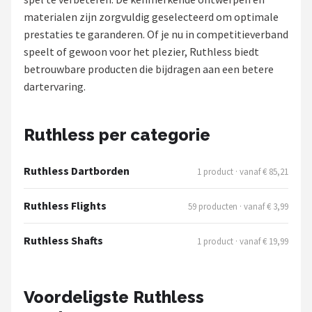
materialen zijn zorgvuldig geselecteerd om optimale
Dartshop
prestaties te garanderen. Of je nu in competitieverband
speelt of gewoon voor het plezier, Ruthless biedt
POPULAIRE MERKEN
betrouwbare producten die bijdragen aan een betere
Target
dartervaring.
Winmau
Ruthless per categorie
Bull's
Ruthless Dartborden
1 product · vanaf € 85,21
Dart
Ruthless Flights
59 producten · vanaf € 3,99
ABC Darts
Ruthless Shafts
1 product · vanaf € 19,99
Mission
Harrows
Voordeligste Ruthless