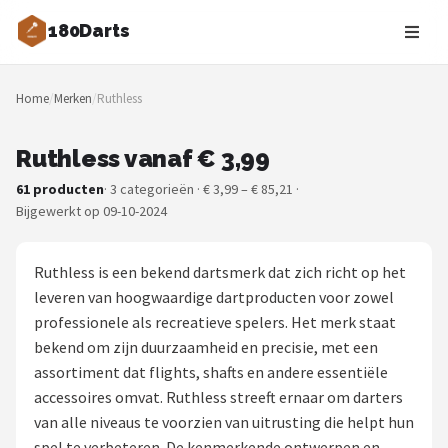
180Darts
Zoeken
Home
/
Merken
/
Ruthless
NAVIGATIE
Shop
Ruthless vanaf € 3,99
61 producten
· 3 categorieën · € 3,99 – € 85,21 ·
Merken
Bijgewerkt op 09-10-2024
Blog
Ruthless is een bekend dartsmerk dat zich richt op het
Dartspelers
leveren van hoogwaardige dartproducten voor zowel
professionele als recreatieve spelers. Het merk staat
Toernooien
bekend om zijn duurzaamheid en precisie, met een
assortiment dat flights, shafts en andere essentiële
Spelregels
accessoires omvat. Ruthless streeft ernaar om darters
van alle niveaus te voorzien van uitrusting die helpt hun
Uitgooilijst
spel te verbeteren. De kenmerkende ontwerpen en