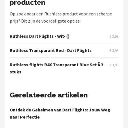
producten
KOTO
Op zoek naar een Ruthless product voor een scherpe
Unicorn
prijs? Dit zijn de voordeligste opties:
Red Dragon
Ruthless Dart Flights - Wit- ()
€ 3,99
Alle merken →
Ruthless Transparant Red - Dart Flights
€ 3,99
Ruthless flights R4X Transparant Blue Set Ã 3
€ 3,99
stuks
Gerelateerde artikelen
Ontdek de Geheimen van Dart Flights: Jouw Weg
naar Perfectie