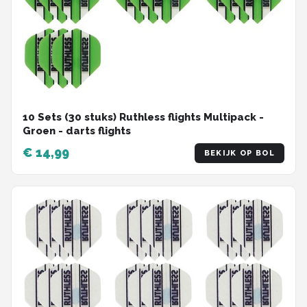
10 Sets (30 stuks) Ruthless flights Multipack -
Groen - darts flights
€ 14,99
BEKIJK OP BOL