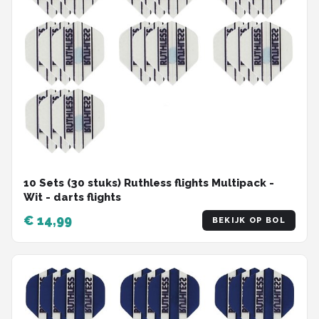
10 Sets (30 stuks) Ruthless flights Multipack -
Wit - darts flights
€ 14,99
BEKIJK OP BOL