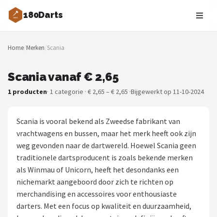
180Darts
Zoeken
Home
/
Merken
/
Scania
NAVIGATIE
Shop
Scania vanaf € 2,65
1 producten
· 1 categorie · € 2,65 – € 2,65 ·
Bijgewerkt op 11-10-2024
Merken
Blog
Scania is vooral bekend als Zweedse fabrikant van
vrachtwagens en bussen, maar het merk heeft ook zijn
Dartspelers
weg gevonden naar de dartwereld. Hoewel Scania geen
traditionele dartsproducent is zoals bekende merken
Toernooien
als Winmau of Unicorn, heeft het desondanks een
nichemarkt aangeboord door zich te richten op
Spelregels
merchandising en accessoires voor enthousiaste
darters. Met een focus op kwaliteit en duurzaamheid,
Uitgooilijst