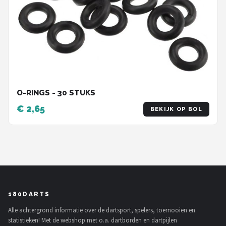
O-RINGS - 30 STUKS
€ 2,65
BEKIJK OP BOL
180DARTS
Alle achtergrond informatie over de dartsport, spelers, toernooien en
statistieken! Met de webshop met o.a. dartborden en dartpijlen