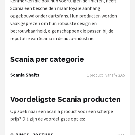
kenmerken die ook hun voertuigen definiëren, heeft
Scania een bescheiden maar loyale aanhang
Dartshop
opgebouwd onder dartsfans. Hun producten worden
POPULAIRE MERKEN
vaak geprezen om hun robuuste design en
betrouwbaarheid, eigenschappen die passen bij de
Target
reputatie van Scania in de auto-industrie.
Winmau
Scania per categorie
Bull's
Scania Shafts
1 product · vanaf € 2,65
Dart
ABC Darts
Voordeligste Scania producten
Mission
Op zoek naar een Scania product voor een scherpe
prijs? Dit zijn de voordeligste opties:
Harrows
O-RINGS - 30 STUKS