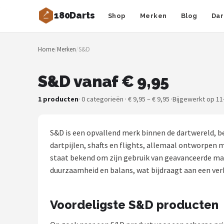
180Darts
Shop
Merken
Blog
Dar
Zoeken
Home
/
Merken
/
S&D
NAVIGATIE
Shop
S&D vanaf € 9,95
Merken
1 producten
· 0 categorieën · € 9,95 – € 9,95 ·
Bijgewerkt op 11
Blog
S&D is een opvallend merk binnen de dartwereld, b
Dartspelers
dartpijlen, shafts en flights, allemaal ontworpen 
staat bekend om zijn gebruik van geavanceerde m
Toernooien
duurzaamheid en balans, wat bijdraagt aan een verb
Spelregels
Voordeligste S&D producten
Uitgooilijst