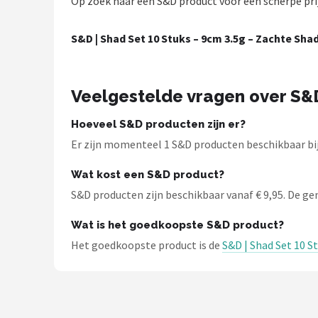
Op zoek naar een S&D product voor een scherpe prijs
Dartshop
S&D | Shad Set 10 Stuks – 9cm 3.5g – Zachte Sh
POPULAIRE MERKEN
Target
Veelgestelde vragen over S&
Winmau
Hoeveel S&D producten zijn er?
Er zijn momenteel 1 S&D producten beschikbaar bij 
Bull's
Wat kost een S&D product?
Dart
S&D producten zijn beschikbaar vanaf € 9,95. De gemi
ABC Darts
Wat is het goedkoopste S&D product?
Het goedkoopste product is de
S&D | Shad Set 10 S
Mission
Harrows