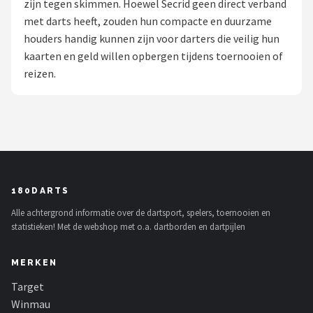
zijn tegen skimmen. Hoewel Secrid geen direct verband
met darts heeft, zouden hun compacte en duurzame
Dartshop
houders handig kunnen zijn voor darters die veilig hun
POPULAIRE MERKEN
kaarten en geld willen opbergen tijdens toernooien of
reizen.
Target
Winmau
Bull's
Dart
180DARTS
Alle achtergrond informatie over de dartsport, spelers, toernooien en
ABC Darts
statistieken! Met de webshop met o.a. dartborden en dartpijlen
Mission
MERKEN
Harrows
Target
Winmau