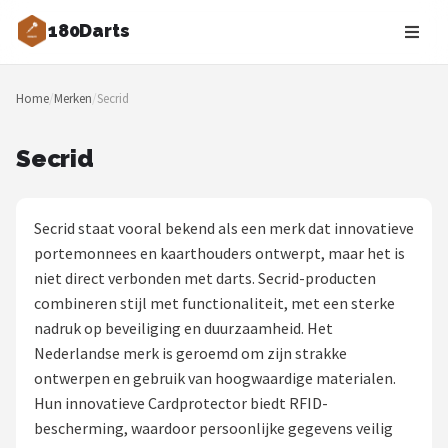
180Darts
Zoeken
Home
/
Merken
/
Secrid
NAVIGATIE
Shop
Secrid
Merken
Secrid staat vooral bekend als een merk dat innovatieve
Blog
portemonnees en kaarthouders ontwerpt, maar het is
niet direct verbonden met darts. Secrid-producten
Dartspelers
combineren stijl met functionaliteit, met een sterke
nadruk op beveiliging en duurzaamheid. Het
Toernooien
Nederlandse merk is geroemd om zijn strakke
ontwerpen en gebruik van hoogwaardige materialen.
Spelregels
Hun innovatieve Cardprotector biedt RFID-
bescherming, waardoor persoonlijke gegevens veilig
Uitgooilijst