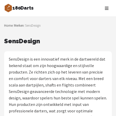
180Darts
Zoeken
Home
/
Merken
/
SensDesign
NAVIGATIE
Shop
SensDesign
Merken
SensDesign is een innovatief merk in de dartwereld dat
Blog
bekend staat om zijn hoogwaardige en stijlvolle
producten. Ze richten zich op het leveren van precisie
Dartspelers
en comfort voor darters van elk niveau. Met een breed
scala aan dartpijlen, shafts en flights combineert
Toernooien
SensDesign geavanceerde technologie met modern
design, waardoor spelers hun beste spel kunnen spelen.
Spelregels
Hun producten zijn ontwikkeld met input van
professionele darters, wat zorgt voor optimale
Uitgooilijst