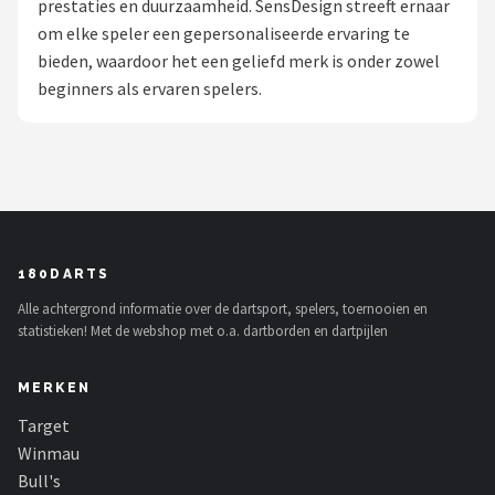
prestaties en duurzaamheid. SensDesign streeft ernaar
om elke speler een gepersonaliseerde ervaring te
Dartshop
bieden, waardoor het een geliefd merk is onder zowel
POPULAIRE MERKEN
beginners als ervaren spelers.
Target
Winmau
Bull's
180DARTS
Dart
Alle achtergrond informatie over de dartsport, spelers, toernooien en
statistieken! Met de webshop met o.a. dartborden en dartpijlen
ABC Darts
MERKEN
Mission
Target
Harrows
Winmau
Bull's