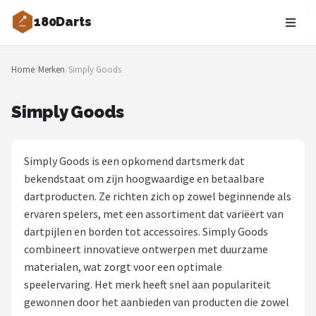
180Darts
Zoeken
Home
/
Merken
/
Simply Goods
NAVIGATIE
Shop
Simply Goods
Merken
Simply Goods is een opkomend dartsmerk dat
Blog
bekendstaat om zijn hoogwaardige en betaalbare
dartproducten. Ze richten zich op zowel beginnende als
Dartspelers
ervaren spelers, met een assortiment dat variëert van
dartpijlen en borden tot accessoires. Simply Goods
Toernooien
combineert innovatieve ontwerpen met duurzame
materialen, wat zorgt voor een optimale
Spelregels
speelervaring. Het merk heeft snel aan populariteit
gewonnen door het aanbieden van producten die zowel
Uitgooilijst