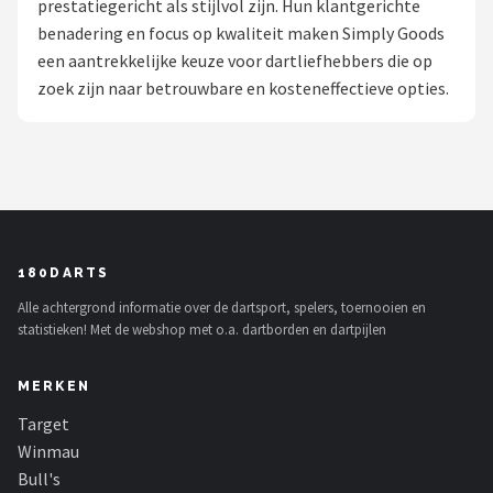
prestatiegericht als stijlvol zijn. Hun klantgerichte
benadering en focus op kwaliteit maken Simply Goods
Dartshop
een aantrekkelijke keuze voor dartliefhebbers die op
POPULAIRE MERKEN
zoek zijn naar betrouwbare en kosteneffectieve opties.
Target
Winmau
Bull's
180DARTS
Dart
Alle achtergrond informatie over de dartsport, spelers, toernooien en
statistieken! Met de webshop met o.a. dartborden en dartpijlen
ABC Darts
MERKEN
Mission
Target
Harrows
Winmau
Bull's