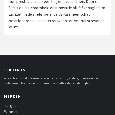
hun prestaties naar een hoger niveau tillen. Door een
focus op duurzaamheid en innovatie blijft Sksnagledum
Dartshop
zichzelf in de snelgroeiende dartgemeenschap
POPULAIRE MERKEN
positioneren als een betrouwbare en vooruitstrevende
keuze.
Target
Winmau
Bull's
Dart
180DARTS
Alle achtergrond informatie over de dartsport, spelers, toernooien en
ABC Darts
statistieken! Met de webshop met o.a. dartborden en dartpijlen
Mission
MERKEN
Harrows
Target
Winmau