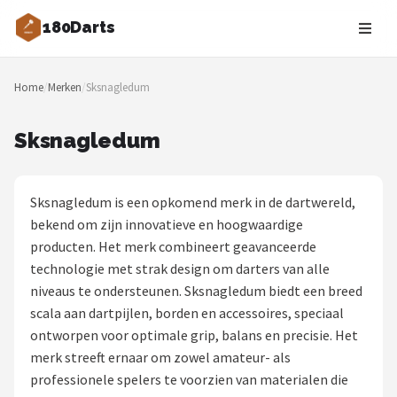
180Darts
Zoeken
Home
/
Merken
/
Sksnagledum
NAVIGATIE
Shop
Sksnagledum
Merken
Sksnagledum is een opkomend merk in de dartwereld,
Blog
bekend om zijn innovatieve en hoogwaardige
producten. Het merk combineert geavanceerde
Dartspelers
technologie met strak design om darters van alle
niveaus te ondersteunen. Sksnagledum biedt een breed
Toernooien
scala aan dartpijlen, borden en accessoires, speciaal
ontworpen voor optimale grip, balans en precisie. Het
Spelregels
merk streeft ernaar om zowel amateur- als
professionele spelers te voorzien van materialen die
Uitgooilijst