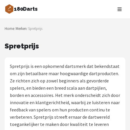
180Darts
Zoeken
Home
/
Merken
/
Spretprijs
NAVIGATIE
Shop
Spretprijs
Merken
Spretprijs is een opkomend dartsmerk dat bekendstaat
Blog
om zijn betaalbare maar hoogwaardige dartproducten.
Ze richten zich op zowel beginners als gevorderde
Dartspelers
spelers, en bieden een breed scala aan dartpijlen,
borden en accessoires. Het merk onderscheidt zich door
Toernooien
innovatie en klantgerichtheid, waarbij ze luisteren naar
feedback van spelers om hun producten continu te
Spelregels
verbeteren. Spretprijs streeft ernaar de dartwereld
toegankelijker te maken door kwaliteit te leveren
Uitgooilijst