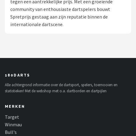
tegen een aantrekkelijke prijs. Met een groeiende
community van enthousiaste dartspelers bouwt
Dartshop
Spretprijs gestaag aan zijn reputatie binnen de
POPULAIRE MERKEN
internationale dartscene.
Target
Winmau
Bull's
180DARTS
Dart
Alle achtergrond informatie over de dartsport, spelers, toernooien en
statistieken! Met de webshop met o.a. dartborden en dartpijlen
ABC Darts
MERKEN
Mission
Target
Harrows
Winmau
Bull's