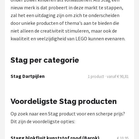
nieuw merk is dat probeert in deze markt te stappen,
Dartshop
zal het een uitdaging zijn om zich te onderscheiden
door unieke producten of thema's aan te bieden die
POPULAIRE MERKEN
niet alleen de creativiteit stimuleren, maar ook de
Target
kwaliteit en veelzijdigheid van LEGO kunnen evenaren.
Winmau
Stag per categorie
Bull's
Stag Dartpijlen
1 product · vanaf € 90,81
Dart
ABC Darts
Voordeligste Stag producten
Mission
Op zoek naar een Stag product voor een scherpe prijs?
Dit zijn de voordeligste opties:
Harrows
Stagg blokfluit kunststof rood (Barok)
€ 10,95