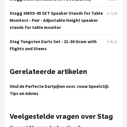
KOTO
Stagg SMOS-05 SET Speaker Stands for Table
€ 73,00
Unicorn
Monitors - Pair - Adjustable Height speaker
stands for table monitor
Red Dragon
Stag Tungsten Darts Set - 21-30 Gram with
€ 90,81
Alle merken →
Flights and Stems
Gerelateerde artikelen
Vind de Perfecte Dartpijlen voor Jouw Speelstijl:
Tips en Advies
Veelgestelde vragen over Stag