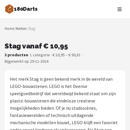
180Darts
Zoeken
Home
/
Merken
/
Stag
NAVIGATIE
Shop
Stag vanaf € 10,95
3 producten
· 1 categorie · € 10,95 – € 90,81 ·
Merken
Bijgewerkt op 29-11-2024
Blog
Het merk Stag is geen bekend merk in de wereld van
Dartspelers
LEGO-bouwstenen. LEGO is het Deense
speelgoedbedrijf dat wereldwijd bekend staat om zijn
Toernooien
plastic bouwstenen die eindeloze creatieve
mogelijkheden bieden. Of je nu stadsscènes,
Spelregels
fantasiewerelden of technisch uitdagende
mechanische modellen bouwt, LEGO blijft een favoriet
Uitgooilijst
onder zowel kinderen als volwassenen. Als Stag een