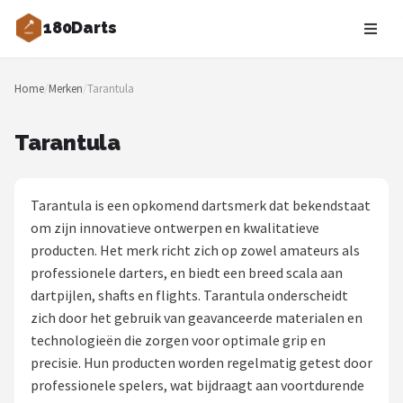
180Darts
Zoeken
Home
/
Merken
/
Tarantula
NAVIGATIE
Shop
Tarantula
Merken
Tarantula is een opkomend dartsmerk dat bekendstaat
Blog
om zijn innovatieve ontwerpen en kwalitatieve
producten. Het merk richt zich op zowel amateurs als
Dartspelers
professionele darters, en biedt een breed scala aan
dartpijlen, shafts en flights. Tarantula onderscheidt
Toernooien
zich door het gebruik van geavanceerde materialen en
technologieën die zorgen voor optimale grip en
Spelregels
precisie. Hun producten worden regelmatig getest door
professionele spelers, wat bijdraagt aan voortdurende
Uitgooilijst