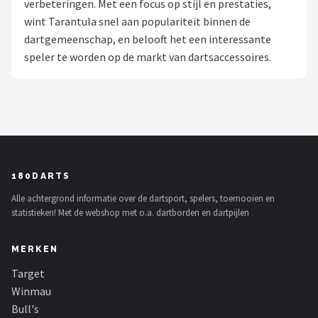
verbeteringen. Met een focus op stijl en prestaties,
wint Tarantula snel aan populariteit binnen de
Dartshop
dartgemeenschap, en belooft het een interessante
POPULAIRE MERKEN
speler te worden op de markt van dartsaccessoires.
Target
Winmau
Bull's
180DARTS
Dart
Alle achtergrond informatie over de dartsport, spelers, toernooien en
statistieken! Met de webshop met o.a. dartborden en dartpijlen
ABC Darts
MERKEN
Mission
Target
Harrows
Winmau
Bull's