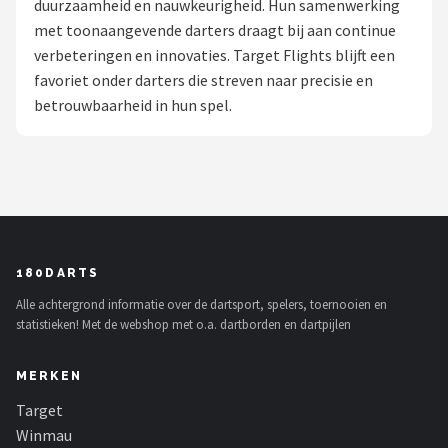
duurzaamheid en nauwkeurigheid. Hun samenwerking
met toonaangevende darters draagt bij aan continue
Dartshop
verbeteringen en innovaties. Target Flights blijft een
POPULAIRE MERKEN
favoriet onder darters die streven naar precisie en
betrouwbaarheid in hun spel.
Target
Winmau
Bull's
Dart
180DARTS
Alle achtergrond informatie over de dartsport, spelers, toernooien en
ABC Darts
statistieken! Met de webshop met o.a. dartborden en dartpijlen
Mission
MERKEN
Harrows
Target
Winmau