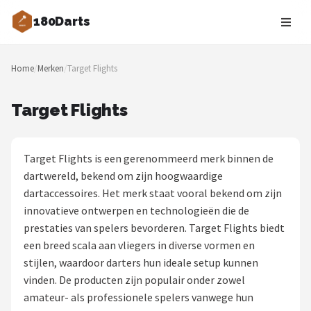
180Darts
Zoeken
Home
/
Merken
/
Target Flights
NAVIGATIE
Shop
Target Flights
Merken
Target Flights is een gerenommeerd merk binnen de
Blog
dartwereld, bekend om zijn hoogwaardige
dartaccessoires. Het merk staat vooral bekend om zijn
Dartspelers
innovatieve ontwerpen en technologieën die de
prestaties van spelers bevorderen. Target Flights biedt
Toernooien
een breed scala aan vliegers in diverse vormen en
stijlen, waardoor darters hun ideale setup kunnen
Spelregels
vinden. De producten zijn populair onder zowel
amateur- als professionele spelers vanwege hun
Uitgooilijst