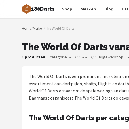
180Darts
Shop
Merken
Blog
Dar
Zoeken
Home
/
Merken
/
The World Of Darts
NAVIGATIE
Shop
The World Of Darts vana
Merken
1 producten
· 1 categorie · € 13,99 – € 13,99 ·
Bijgewerkt op 11
Blog
The World Of Darts is een prominent merk binnen 
Dartspelers
assortiment aan dartpijlen, shafts, flights en dart
World Of Darts ernaar om de spelervaring van dar
Toernooien
Daarnaast organiseert The World Of Darts ook ev
Spelregels
The World Of Darts per categ
Uitgooilijst