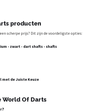
arts producten
n scherpe prijs? Dit zijn de voordeligste opties:
ium - zwart - dart shafts - shafts
el met de Juiste Keuze
e World Of Darts
r?