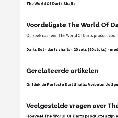
The World Of Darts Shafts
Dartshop
POPULAIRE MERKEN
Voordeligste The World Of D
Target
Op zoek naar een The World Of Darts product voor ee
Winmau
Darts Set - darts shafts - 20 sets (60 stuks) - med
Bull's
Dart
Gerelateerde artikelen
ABC Darts
Ontdek de Perfecte Dart Shafts: Verbeter Je Sp
Mission
Veelgestelde vragen over Th
Harrows
Hoeveel The World Of Darts producten zijn e