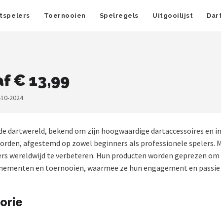
tspelers
Toernooien
Spelregels
Uitgooilijst
Dar
f € 13,99
-10-2024
de dartwereld, bekend om zijn hoogwaardige dartaccessoires en i
borden, afgestemd op zowel beginners als professionele spelers. Me
ters wereldwijd te verbeteren. Hun producten worden geprezen o
enementen en toernooien, waarmee ze hun engagement en passie v
orie