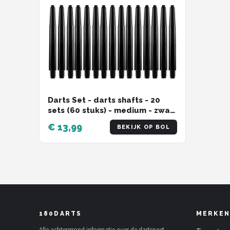
Darts Set - darts shafts - 20
sets (60 stuks) - medium - zwart
- dart shafts - shafts
€ 13,99
BEKIJK OP BOL
180DARTS
MERKEN
Alle achtergrond informatie over de dartsport,