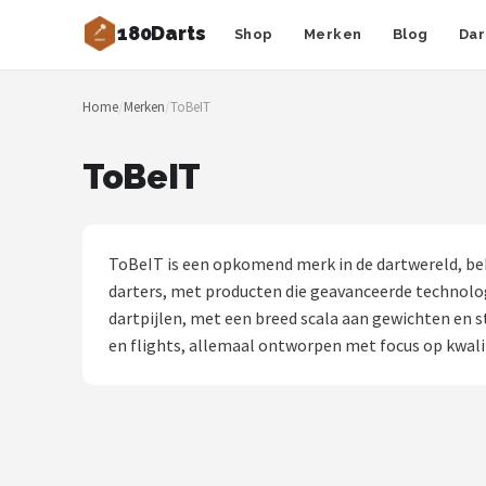
180Darts
Shop
Merken
Blog
Dar
Zoeken
Home
/
Merken
/
ToBeIT
NAVIGATIE
Shop
ToBeIT
Merken
Blog
ToBeIT is een opkomend merk in de dartwereld, bek
darters, met producten die geavanceerde technolo
Dartspelers
dartpijlen, met een breed scala aan gewichten en 
en flights, allemaal ontworpen met focus op kwali
Toernooien
Spelregels
Uitgooilijst