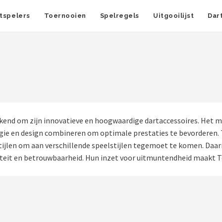
tspelers
Toernooien
Spelregels
Uitgooilijst
Dar
end om zijn innovatieve en hoogwaardige dartaccessoires. Het me
gie en design combineren om optimale prestaties te bevorderen.
stijlen om aan verschillende speelstijlen tegemoet te komen. Daa
teit en betrouwbaarheid. Hun inzet voor uitmuntendheid maakt To