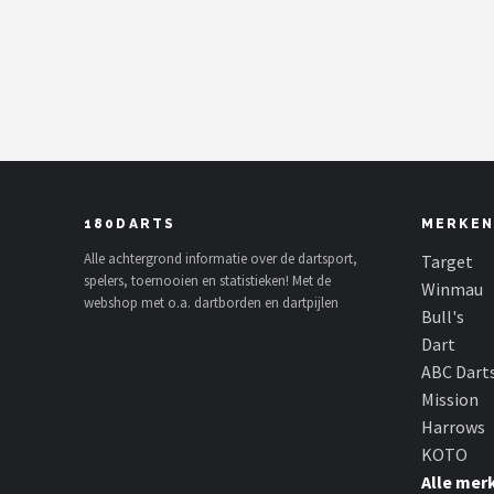
Dartshop
POPULAIRE MERKEN
Target
Winmau
180DARTS
MERKEN
Bull's
Alle achtergrond informatie over de dartsport,
Target
spelers, toernooien en statistieken! Met de
Dart
Winmau
webshop met o.a. dartborden en dartpijlen
Bull's
ABC Darts
Dart
ABC Dart
Mission
Mission
Harrows
Harrows
KOTO
Alle mer