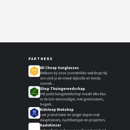
PARTNERS
All Cheap Sunglasses
Welkom bij onze zonnebrillen webshop! Bij
ons vind je de meest stijlvolle en trendy
zonneb...
Shop Thuingereedschap
Het juiste tuingereedschap maakt elke klus
in de tuin eenvoudiger, met grasmaaiers,
hogedr...
Kidsleep Webshop
Leer je kind beter en langer slapen met
slaaptrainers, nachtlampjes en projectors.
KadoKiezer
🎁