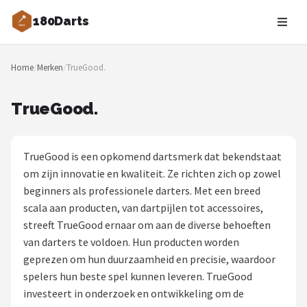
180Darts
Zoeken
Home
/
Merken
/
TrueGood.
NAVIGATIE
Shop
TrueGood.
Merken
TrueGood is een opkomend dartsmerk dat bekendstaat
Blog
om zijn innovatie en kwaliteit. Ze richten zich op zowel
beginners als professionele darters. Met een breed
Dartspelers
scala aan producten, van dartpijlen tot accessoires,
streeft TrueGood ernaar om aan de diverse behoeften
Toernooien
van darters te voldoen. Hun producten worden
geprezen om hun duurzaamheid en precisie, waardoor
Spelregels
spelers hun beste spel kunnen leveren. TrueGood
investeert in onderzoek en ontwikkeling om de
Uitgooilijst