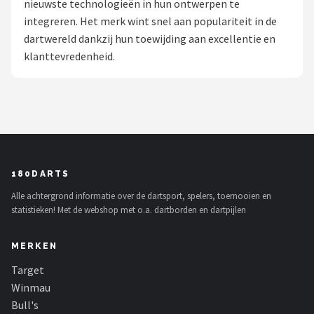
nieuwste technologieën in hun ontwerpen te
integreren. Het merk wint snel aan populariteit in de
Dartshop
dartwereld dankzij hun toewijding aan excellentie en
POPULAIRE MERKEN
klanttevredenheid.
Target
Winmau
Bull's
180DARTS
Dart
Alle achtergrond informatie over de dartsport, spelers, toernooien en
statistieken! Met de webshop met o.a. dartborden en dartpijlen
ABC Darts
MERKEN
Mission
Target
Harrows
Winmau
Bull's