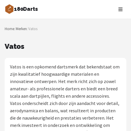
180Darts
Zoeken
Home
/
Merken
/
Vatos
NAVIGATIE
Shop
Vatos
Merken
Vatos is een opkomend dartsmerk dat bekendstaat om
Blog
zijn kwalitatief hoogwaardige materialen en
innovatieve ontwerpen. Het merk richt zich op zowel
Dartspelers
amateur- als professionele darters en biedt een breed
scala aan dartpijlen, flights en andere accessoires.
Toernooien
Vatos onderscheidt zich door zijn aandacht voor detail,
aerodynamica en balans, wat resulteert in producten
Spelregels
die de nauwkeurigheid en prestaties verbeteren. Het
merk investeert in onderzoek en ontwikkeling om
Uitgooilijst