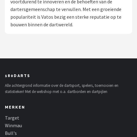
voortdurend te innoveren en de behoeften van de
dartersgemeenschap te vervullen. Met een groeiende
Dartshop
populariteit is Vatos bezig een sterke reputatie op te
POPULAIRE MERKEN
bouwen binnen de dartwereld.
Target
Winmau
Bull's
180DARTS
Dart
Alle achtergrond informatie over de dartsport, spelers, toernooien en
statistieken! Met de webshop met o.a. dartborden en dartpijlen
ABC Darts
MERKEN
Mission
Target
Harrows
Winmau
Bull's