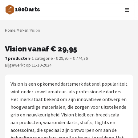
180Darts
Zoeken
Home
/
Merken
/
Vision
NAVIGATIE
Shop
Vision vanaf € 29,95
7 producten
· 1 categorie · € 29,95 – € 774,36 ·
Merken
Bijgewerkt op 11-10-2024
Blog
Vision is een opkomend dartsmerk dat snel populariteit
Dartspelers
wint onder zowel amateur- als professionele darters.
Het merk staat bekend om zijn innovatieve ontwerp en
Toernooien
hoogwaardige materialen, die zorgen voor uitstekende
grip en nauwkeurigheid. Vision biedt een breed scala
Spelregels
aan producten, waaronder darts, shafts, flights en
accessoires, die speciaal zijn ontworpen om aan de
Uitgooilijst
behoeften van spelers van alle niveaus te voldoen. Het