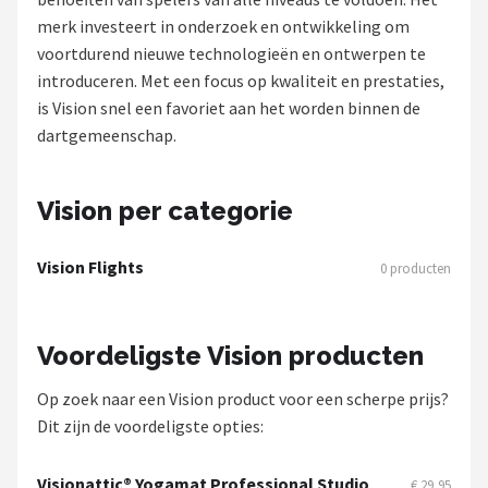
merk investeert in onderzoek en ontwikkeling om
Dartshop
voortdurend nieuwe technologieën en ontwerpen te
introduceren. Met een focus op kwaliteit en prestaties,
POPULAIRE MERKEN
is Vision snel een favoriet aan het worden binnen de
Target
dartgemeenschap.
Winmau
Vision per categorie
Bull's
Vision Flights
0 producten
Dart
ABC Darts
Voordeligste Vision producten
Mission
Op zoek naar een Vision product voor een scherpe prijs?
Dit zijn de voordeligste opties:
Harrows
Visionattic® Yogamat Professional Studio
€ 29,95