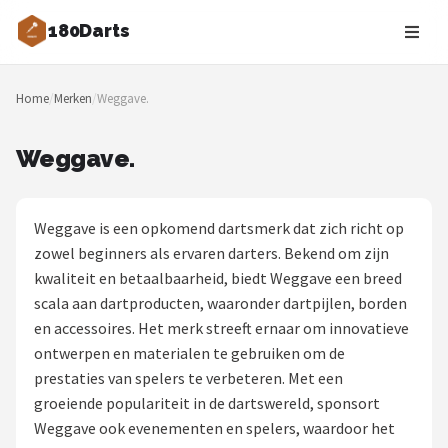
180Darts
Zoeken
Home
/
Merken
/
Weggave.
NAVIGATIE
Shop
Weggave.
Merken
Weggave is een opkomend dartsmerk dat zich richt op
Blog
zowel beginners als ervaren darters. Bekend om zijn
kwaliteit en betaalbaarheid, biedt Weggave een breed
Dartspelers
scala aan dartproducten, waaronder dartpijlen, borden
en accessoires. Het merk streeft ernaar om innovatieve
Toernooien
ontwerpen en materialen te gebruiken om de
prestaties van spelers te verbeteren. Met een
Spelregels
groeiende populariteit in de dartswereld, sponsort
Weggave ook evenementen en spelers, waardoor het
Uitgooilijst