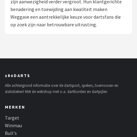
zijn aanwezigheid verder vergroot. Hun klantgerichte
benadering en toewijding aan kwaliteit maken
Dartshop
Weggave een aantrekkelijke keuze voor dartsfans die
POPULAIRE MERKEN
op zoek zijn naar betrouwbare uitrusting.
Target
Winmau
Bull's
180DARTS
Dart
Alle achtergrond informatie over de dartsport, spelers, toernooien en
statistieken! Met de webshop met o.a. dartborden en dartpijlen
ABC Darts
MERKEN
Mission
Target
Harrows
Winmau
Bull's