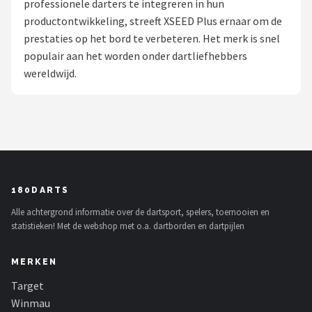
professionele darters te integreren in hun
productontwikkeling, streeft XSEED Plus ernaar om de
Dartshop
prestaties op het bord te verbeteren. Het merk is snel
POPULAIRE MERKEN
populair aan het worden onder dartliefhebbers
wereldwijd.
Target
Winmau
Bull's
Dart
180DARTS
Alle achtergrond informatie over de dartsport, spelers, toernooien en
ABC Darts
statistieken! Met de webshop met o.a. dartborden en dartpijlen
Mission
MERKEN
Harrows
Target
Winmau