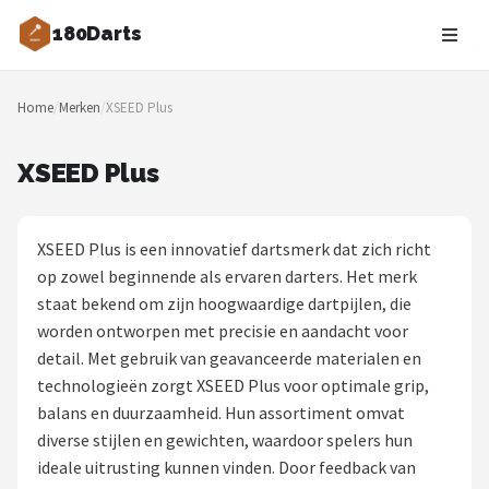
180Darts
Zoeken
Home
/
Merken
/
XSEED Plus
NAVIGATIE
Shop
XSEED Plus
Merken
XSEED Plus is een innovatief dartsmerk dat zich richt
Blog
op zowel beginnende als ervaren darters. Het merk
staat bekend om zijn hoogwaardige dartpijlen, die
Dartspelers
worden ontworpen met precisie en aandacht voor
detail. Met gebruik van geavanceerde materialen en
Toernooien
technologieën zorgt XSEED Plus voor optimale grip,
balans en duurzaamheid. Hun assortiment omvat
Spelregels
diverse stijlen en gewichten, waardoor spelers hun
ideale uitrusting kunnen vinden. Door feedback van
Uitgooilijst