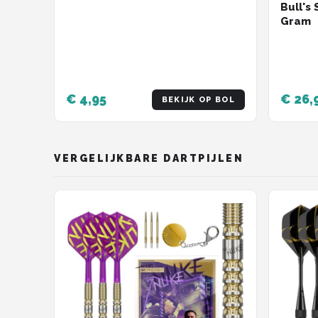
Bull's
Gram
€ 4,95
€ 26,
BEKIJK OP BOL
VERGELIJKBARE DARTPIJLEN