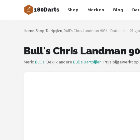
180Darts
Shop
Merken
Blog
Dar
Zoeken
Home
/
Shop
/
Dartpijlen
/
Bull's Chris Landman 90% - Dartpijlen - 21 g
NAVIGATIE
Shop
Bull's Chris Landman 90
Merken
Merk:
Bull's
· Bekijk andere
Bull's Dartpijlen
·
Prijs bijgewerkt op
Blog
Dartspelers
Toernooien
Spelregels
Uitgooilijst