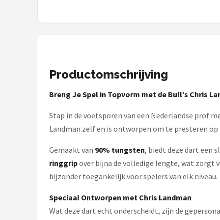
Dartshop
POPULAIRE MERKEN
Target
Productomschrijving
Winmau
Breng Je Spel in Topvorm met de Bull’s Chris 
Bull's
Stap in de voetsporen van een Nederlandse prof me
Dart
Landman zelf en is ontworpen om te presteren op h
Gemaakt van
90% tungsten
, biedt deze dart een 
ABC Darts
ringgrip
over bijna de volledige lengte, wat zorgt
Mission
bijzonder toegankelijk voor spelers van elk niveau.
Speciaal Ontworpen met Chris Landman
Harrows
Wat deze dart echt onderscheidt, zijn de gepersona