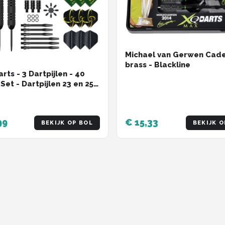
Michael van Gerwen Cad
brass - Blackline
rts - 3 Dartpijlen - 40
Set - Dartpijlen 23 en 25
 Premium Brass Pijlen -
waliteit Steeltip -
ef Dart Flights - 2
99
€ 15,33
BEKIJK OP BOL
BEKIJK O
illende Lengtes -
ief Dart Case