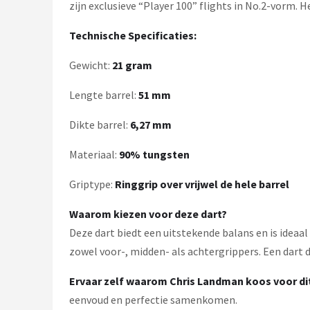
KOTO
zijn exclusieve “Player 100” flights in No.2-vorm. H
Technische Specificaties:
Unicorn
Gewicht:
21 gram
Red Dragon
Lengte barrel:
51 mm
Alle merken →
Dikte barrel:
6,27 mm
Materiaal:
90% tungsten
Griptype:
Ringgrip over vrijwel de hele barrel
Waarom kiezen voor deze dart?
Deze dart biedt een uitstekende balans en is ideaa
zowel voor-, midden- als achtergrippers. Een dart 
Ervaar zelf waarom Chris Landman koos voor di
eenvoud en perfectie samenkomen.