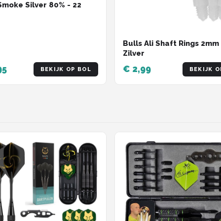
 Smoke Silver 80% - 22
Bulls Ali Shaft Rings 2mm
Zilver
95
€ 2,99
BEKIJK OP BOL
BEKIJK O