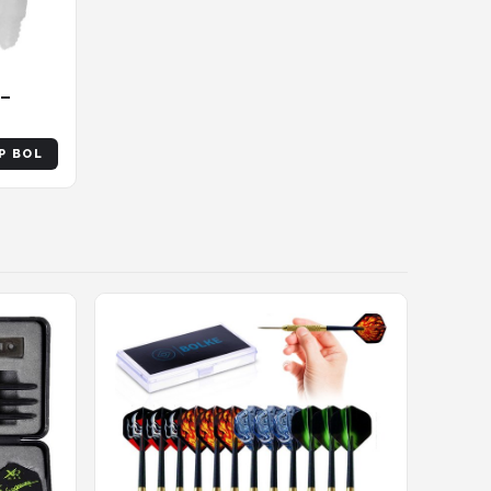
 –
P BOL