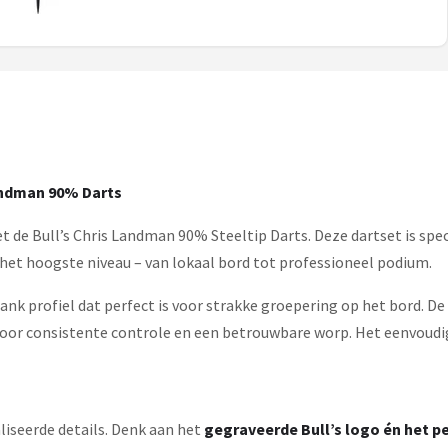
Landman 90% Darts
t de Bull’s Chris Landman 90% Steeltip Darts. Deze dartset is sp
et hoogste niveau – van lokaal bord tot professioneel podium.
slank profiel dat perfect is voor strakke groepering op het bord. De
 voor consistente controle en een betrouwbare worp. Het eenvoud
liseerde details. Denk aan het
gegraveerde Bull’s logo én het p