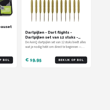
eauset
Dartpijlen - Dart flights -
Dartpijlen set van 12 stuks -
Hoge kwaliteit - Basic. - 19
De AxinQ dartpijlen set van 12 stuks biedt alles
wat je nodig hebt om direct te beginnen —
gram dartpijlen
voor €19,95 inclusief flights…
€ 19,95
P BOL
BEKIJK OP BOL