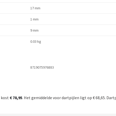
17 mm
1 mm
9 mm
0.03 kg
8719075976883
m kost
€ 78,95
. Het gemiddelde voor dartpijlen ligt op € 68,65. Dartp