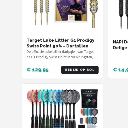
Target Luke Littler G1 Prodigy
NAPI Da
Swiss Point 90% - Dartpijlen
Delige 
De officiële Luke Littler dartpijlen van Target:
Gram -
de G1 Prodigy Swiss Point in 90% tungsten, 23
Hoge k
gram, ontworpen samen met…
Inclusi
€ 129,95
€ 14,
BEKIJK OP BOL
Versch
Inclus