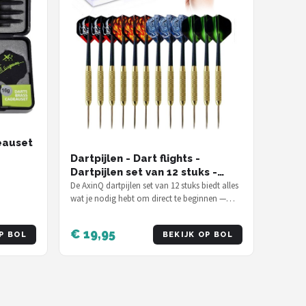
eauset
Dartpijlen - Dart flights -
Dartpijlen set van 12 stuks -
Hoge kwaliteit - Basic. - 19
De AxinQ dartpijlen set van 12 stuks biedt alles
wat je nodig hebt om direct te beginnen —
gram dartpijlen
voor €19,95 inclusief flights…
€ 19,95
P BOL
BEKIJK OP BOL