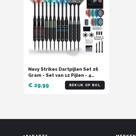
Navy Strikes Dartpijlen Set 26
Gram - Set van 12 Pijlen - 4
Soorten Grip - Flights Darts en
€ 29,99
BEKIJK OP BOL
Dart Shafts - Darten - 108
Delige Set - Incl Add-a-Gram 27
Gram