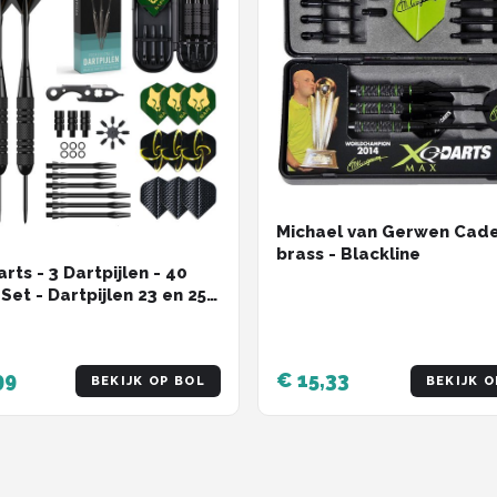
Michael van Gerwen Cad
brass - Blackline
rts - 3 Dartpijlen - 40
Set - Dartpijlen 23 en 25
 Premium Brass Pijlen -
waliteit Steeltip -
ef Dart Flights - 2
99
€ 15,33
BEKIJK OP BOL
BEKIJK O
illende Lengtes -
ief Dart Case