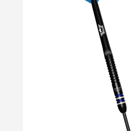
Dartshop
POPULAIRE MERKEN
Target
Winmau
Bull's
Dart
ABC Darts
Mission
Harrows