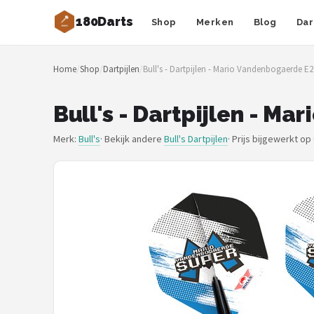
180Darts
Shop
Merken
Blog
Dar
Zoeken
Home
/
Shop
/
Dartpijlen
/
Bull's - Dartpijlen - Mario Vandenbogaerde E
NAVIGATIE
Shop
Bull's - Dartpijlen - M
Merken
Merk:
Bull's
· Bekijk andere
Bull's Dartpijlen
·
Prijs bijgewerkt op
Blog
Dartspelers
Toernooien
Spelregels
Uitgooilijst