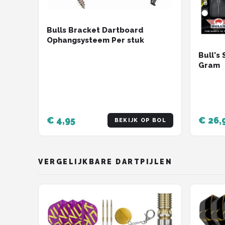
Bulls Bracket Dartboard
Ophangsysteem Per stuk
Bull's
Gram
€ 4,95
€ 26,
BEKIJK OP BOL
VERGELIJKBARE DARTPIJLEN