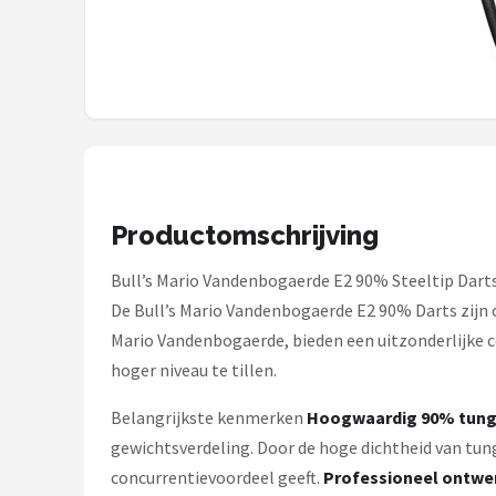
KOTO
Unicorn
Red Dragon
Alle merken →
Productomschrijving
Bull’s Mario Vandenbogaerde E2 90% Steeltip Dart
De Bull’s Mario Vandenbogaerde E2 90% Darts zijn
Mario Vandenbogaerde, bieden een uitzonderlijke co
hoger niveau te tillen.
Belangrijkste kenmerken
Hoogwaardig 90% tungs
gewichtsverdeling. Door de hoge dichtheid van tun
concurrentievoordeel geeft.
Professioneel ontwe