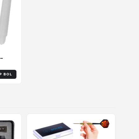
 –
P BOL