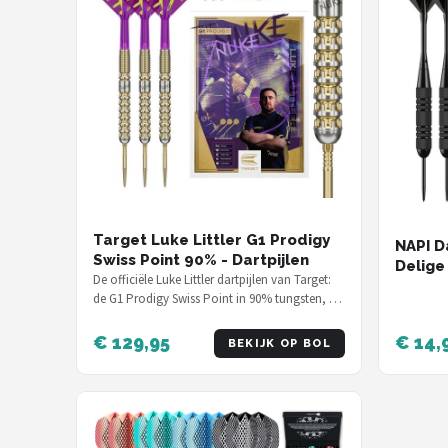
Target Luke Littler G1 Prodigy
NAPI Da
Swiss Point 90% - Dartpijlen
Delige 
De officiële Luke Littler dartpijlen van Target:
Gram -
de G1 Prodigy Swiss Point in 90% tungsten, 23
Hoge k
gram, ontworpen samen met…
Inclusi
€ 129,95
€ 14,
BEKIJK OP BOL
Versch
Inclus