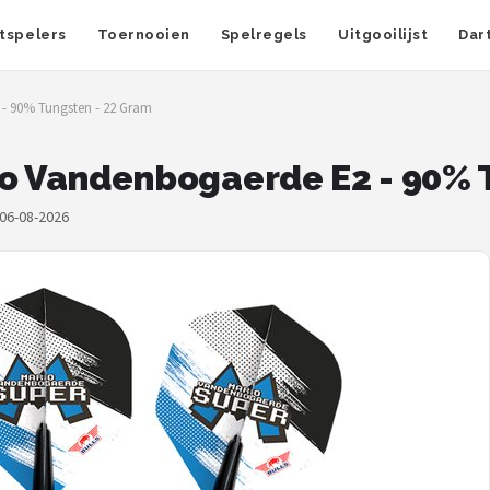
tspelers
Toernooien
Spelregels
Uitgooilijst
Dar
2 - 90% Tungsten - 22 Gram
ario Vandenbogaerde E2 - 90%
 06-08-2026