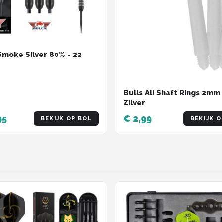
 Smoke Silver 80% - 22
Bulls Ali Shaft Rings 2mm
Zilver
95
€ 2,99
BEKIJK OP BOL
BEKIJK O