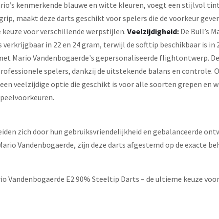
io’s kenmerkende blauwe en witte kleuren, voegt een stijlvol tintj
ip, maakt deze darts geschikt voor spelers die de voorkeur geve
e keuze voor verschillende werpstijlen.
Veelzijdigheid:
De Bull’s M
is verkrijgbaar in 22 en 24 gram, terwijl de softtip beschikbaar is in
met Mario Vandenbogaerde's gepersonaliseerde flightontwerp. De f
rofessionele spelers, dankzij de uitstekende balans en controle. 
een veelzijdige optie die geschikt is voor alle soorten grepen en 
 speelvoorkeuren.
iden zich door hun gebruiksvriendelijkheid en gebalanceerde ontw
rio Vandenbogaerde, zijn deze darts afgestemd op de exacte beho
Mario Vandenbogaerde E2 90% Steeltip Darts – de ultieme keuze voor