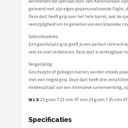
kenmerken die speciaal voor Jani Keskinarkaus zijn
KOTO
geleverd met zijn eigen gepersonaliseerde flight, de
Unicorn
Deze dart heeft grip over het hele barrel, wat de s
veelzijdigheid om te genieten van een klassieke ri
Red Dragon
Gebruiksadvies:
Alle merken →
Een geschulpte grip geeft je een perfect referentiep
veel en snel verbeteren. Deze dart is verkrijgbaar in
Vergelijking:
Geschulpte of gebogen barrels worden steeds popul
met een ringed grip. Deze dart heeft drie verschille
eindresultaat van een intensieve samenwerking, o
W
L
D
23 gram 7.21 mm 47 mm 24 gram 7.35 mm 4
Specificaties