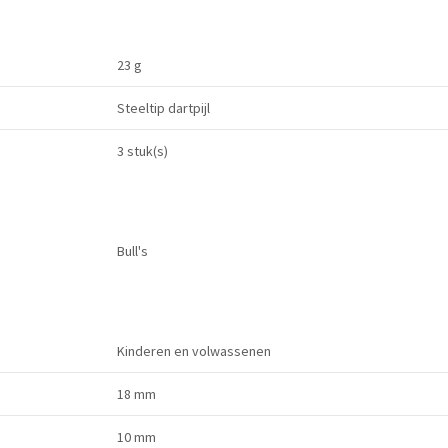
23 g
Steeltip dartpijl
3 stuk(s)
Bull's
Kinderen en volwassenen
18 mm
10 mm