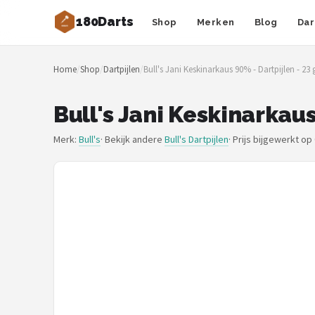
180Darts
Shop
Merken
Blog
Dar
Zoeken
Home
/
Shop
/
Dartpijlen
/
Bull's Jani Keskinarkaus 90% - Dartpijlen - 23
NAVIGATIE
Shop
Bull's Jani Keskinarkaus
Merken
Merk:
Bull's
· Bekijk andere
Bull's Dartpijlen
·
Prijs bijgewerkt op
Blog
Dartspelers
Toernooien
Spelregels
Uitgooilijst