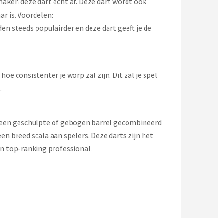
maken deze dart echt af. Deze dart wordt ook
ar is. Voordelen:
den steeds populairder en deze dart geeft je de
oe consistenter je worp zal zijn. Dit zal je spel
.
an een geschulpte of gebogen barrel gecombineerd
een breed scala aan spelers. Deze darts zijn het
n top-ranking professional.