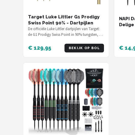
Target Luke Littler G1 Prodigy
NAPI Da
Swiss Point 90% - Dartpijlen
Delige 
De officiële Luke Littler dartpijlen van Target:
Gram -
de G1 Prodigy Swiss Point in 90% tungsten, 23
Hoge k
gram, ontworpen samen met…
Inclusi
€ 129,95
€ 14,
BEKIJK OP BOL
Versch
Inclus