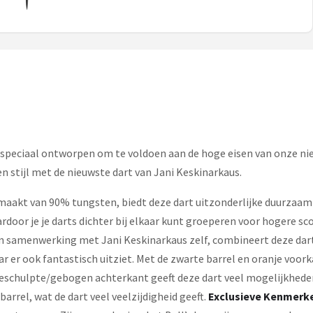
s speciaal ontworpen om te voldoen aan de hoge eisen van onze ni
n stijl met de nieuwste dart van Jani Keskinarkaus.
aakt van 90% tungsten, biedt deze dart uitzonderlijke duurzaamh
oor je je darts dichter bij elkaar kunt groeperen voor hogere scor
samenwerking met Jani Keskinarkaus zelf, combineert deze dart f
ar er ook fantastisch uitziet. Met de zwarte barrel en oranje voork
schulpte/gebogen achterkant geeft deze dart veel mogelijkheden 
 barrel, wat de dart veel veelzijdigheid geeft.
Exclusieve Kenmerk