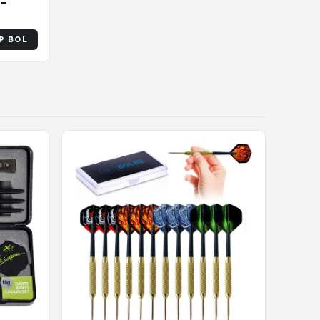
 –
P BOL