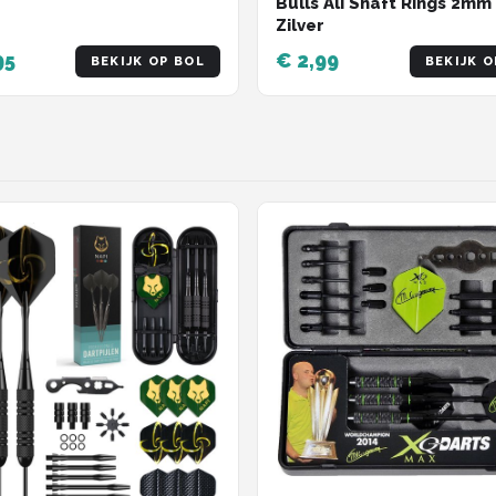
Bulls Ali Shaft Rings 2mm
Zilver
95
€ 2,99
BEKIJK OP BOL
BEKIJK O