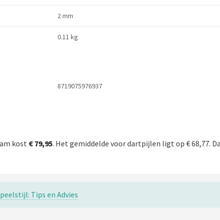
2 mm
0.11 kg
8719075976937
gram kost
€ 79,95
. Het gemiddelde voor dartpijlen ligt op € 68,77. D
eelstijl: Tips en Advies