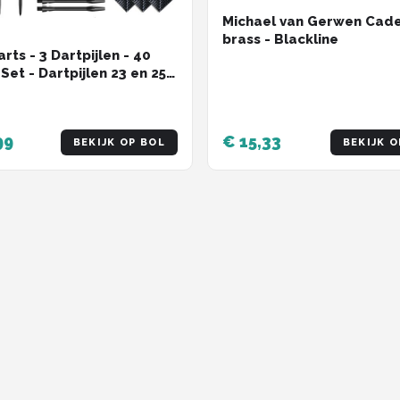
Michael van Gerwen Cad
brass - Blackline
rts - 3 Dartpijlen - 40
Set - Dartpijlen 23 en 25
 Premium Brass Pijlen -
waliteit Steeltip -
ef Dart Flights - 2
99
€ 15,33
BEKIJK OP BOL
BEKIJK O
illende Lengtes -
ief Dart Case