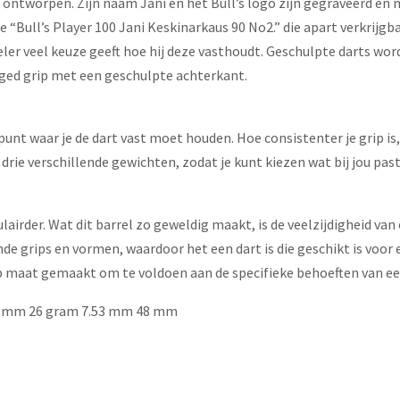
 ontworpen. Zijn naam Jani en het Bull’s logo zijn gegraveerd en 
 “Bull’s Player 100 Jani Keskinarkaus 90 No2.” die apart verkrijgba
peler veel keuze geeft hoe hij deze vasthoudt. Geschulpte darts wor
nged grip met een geschulpte achterkant.
unt waar je de dart vast moet houden. Hoe consistenter je grip is, h
 drie verschillende gewichten, zodat je kunt kiezen wat bij jou past
airder. Wat dit barrel zo geweldig maakt, is de veelzijdigheid v
nde grips en vormen, waardoor het een dart is die geschikt is voor 
p maat gemaakt om te voldoen aan de specifieke behoeften van ee
7 mm 26 gram 7.53 mm 48 mm