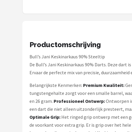
Dartshop
POPULAIRE MERKEN
Target
Productomschrijving
Winmau
Bull’s Jani Keskinarkaus 90% Steeltip
Bull's
De Bull’s Jani Keskinarkaus 90% Darts. Deze dart i
Ervaar de perfecte mix van precisie, duurzaamheid e
Dart
Belangrijkste Kenmerken:
Premium Kwaliteit:
Gem
ABC Darts
tungstengehalte zorgt voor een smalle barrel, waard
en 26 gram.
Professioneel Ontwerp:
Ontworpen in 
Mission
een dart die niet alleen uitzonderlijk presteert, ma
Optimale Grip:
Het ringed grip ontwerp met een ge
Harrows
de voorkant voor extra grip. Er is grip over het hele