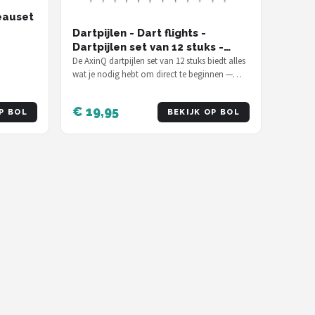
eauset
Dartpijlen - Dart flights -
Dartpijlen set van 12 stuks -
Hoge kwaliteit - Basic. - 19
De AxinQ dartpijlen set van 12 stuks biedt alles
wat je nodig hebt om direct te beginnen —
gram dartpijlen
voor €19,95 inclusief flights…
€ 19,95
P BOL
BEKIJK OP BOL