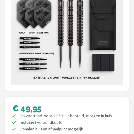
Dartshop
POPULAIRE MERKEN
Target
Winmau
Bull's
Dart
ABC Darts
€ 49,95
Mission
Op voorraad. Voor 23:59 uur besteld, morgen in huis
Harrows
Inclusief
verzendkosten
Ophalen bij een afhaalpunt mogelijk