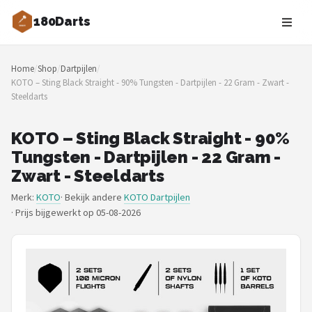
180Darts
Zoeken
Home
/
Shop
/
Dartpijlen
/
NAVIGATIE
KOTO – Sting Black Straight - 90% Tungsten - Dartpijlen - 22 Gram - Zwart -
Steeldarts
Shop
Merken
KOTO – Sting Black Straight - 90%
Tungsten - Dartpijlen - 22 Gram -
Blog
Zwart - Steeldarts
Merk:
KOTO
· Bekijk andere
KOTO Dartpijlen
Dartspelers
·
Prijs bijgewerkt op 05-08-2026
Toernooien
Spelregels
Uitgooilijst