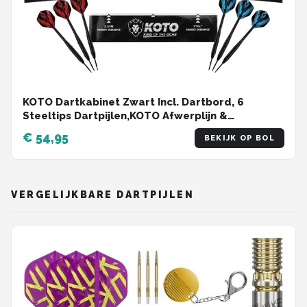
KOTO Dartkabinet Zwart Incl. Dartbord, 6
Steeltips Dartpijlen,KOTO Afwerplijn &
Handleiding, Houten Darts Kast, Dartkast met
€ 54,95
BEKIJK OP BOL
dartpijlen, Kabinetdart
VERGELIJKBARE DARTPIJLEN