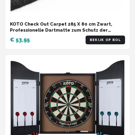
KOTO Check Out Carpet 285 X 80 cm Zwart,
Professionelle Dartmatte zum Schutz der
Dartpijl, Met Score-Indikation & Oche, Die
€ 53,95
BEKIJK OP BOL
Rechenhilfe Macht Ihnen das Rechnen Einfacher!