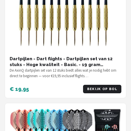
Dartpijlen - Dart flights - Dartpijlen set van 12
stuks - Hoge kwaliteit - Basic. - 19 gram
dartpijlen
De AxinQ dartpijlen set van 12 stuks biedt alles wat je nodig hebt om
direct te beginnen — voor €19,95 inclusief flights…
€ 19,95
BEKIJK OP BOL