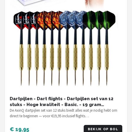
Dartpijlen - Dart flights - Dartpijlen set van 12
stuks - Hoge kwaliteit - Basic. - 19 gram
dartpijlen
De AxinQ dartpijlen set van 12 stuks biedt alles wat je nodig hebt om
direct te beginnen — voor €19,95 inclusief flights…
€ 19,95
BEKIJK OP BOL