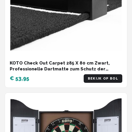
KOTO Check Out Carpet 285 X 80 cm Zwart,
Professionelle Dartmatte zum Schutz der
Dartpijl, Met Score-Indikation & Oche, Die
€ 53,95
BEKIJK OP BOL
Rechenhilfe Macht Ihnen das Rechnen Einfacher!