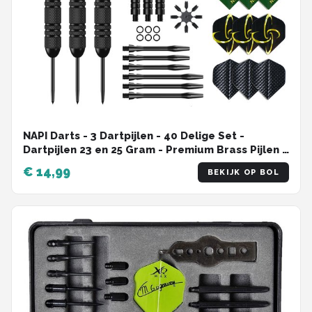
NAPI Darts - 3 Dartpijlen - 40 Delige Set -
Dartpijlen 23 en 25 Gram - Premium Brass Pijlen -
Hoge kwaliteit Steeltip - Inclusief Dart Flights - 2
€ 14,99
BEKIJK OP BOL
Verschillende Lengtes - Inclusief Dart Case