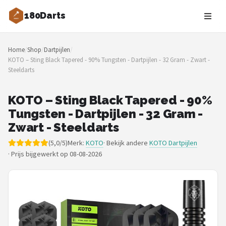
180Darts
Zoeken
Home
/
Shop
/
Dartpijlen
/
NAVIGATIE
KOTO – Sting Black Tapered - 90% Tungsten - Dartpijlen - 32 Gram - Zwart -
Steeldarts
Shop
Merken
KOTO – Sting Black Tapered - 90%
Tungsten - Dartpijlen - 32 Gram -
Blog
Zwart - Steeldarts
(5,0/5)
Merk:
KOTO
· Bekijk andere
KOTO Dartpijlen
Dartspelers
·
Prijs bijgewerkt op 08-08-2026
Toernooien
Spelregels
Uitgooilijst