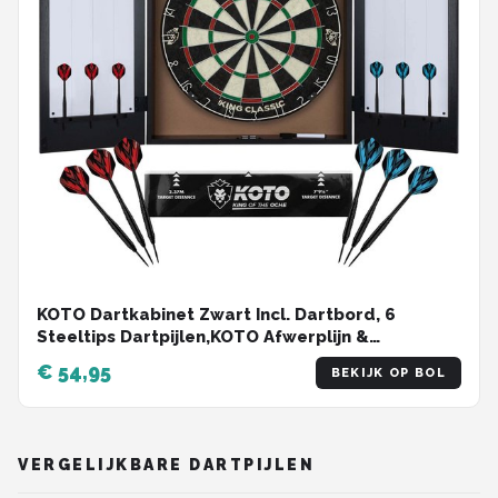
KOTO Dartkabinet Zwart Incl. Dartbord, 6
Steeltips Dartpijlen,KOTO Afwerplijn &
Handleiding, Houten Darts Kast, Dartkast met
€ 54,95
BEKIJK OP BOL
dartpijlen, Kabinetdart
VERGELIJKBARE DARTPIJLEN