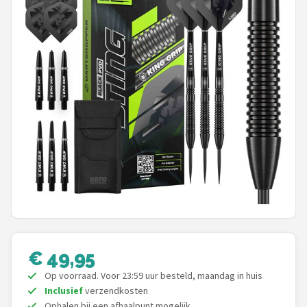
Dartshop
POPULAIRE MERKEN
Target
Winmau
Bull's
Dart
ABC Darts
Mission
€ 49,95
Op voorraad. Voor 23:59 uur besteld, maandag in huis
Harrows
Inclusief
verzendkosten
Ophalen bij een afhaalpunt mogelijk