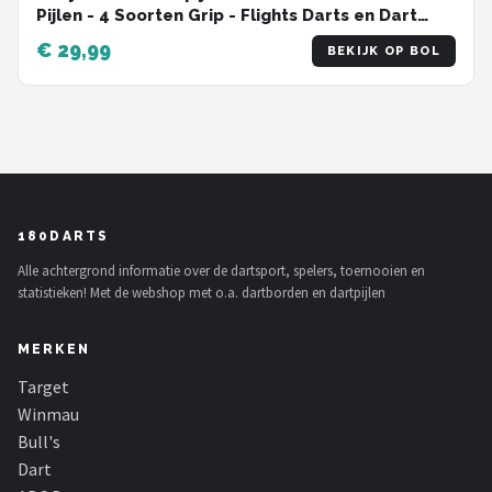
Pijlen - 4 Soorten Grip - Flights Darts en Dart
Shafts - Darten - 108 Delige Set - Incl Add-a-
€ 29,99
BEKIJK OP BOL
Gram 27 Gram
180DARTS
Alle achtergrond informatie over de dartsport, spelers, toernooien en
statistieken! Met de webshop met o.a. dartborden en dartpijlen
MERKEN
Target
Winmau
Bull's
Dart