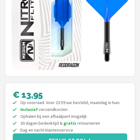
Dartshop
POPULAIRE MERKEN
Target
Winmau
Bull's
Dart
€ 13,95
ABC Darts
Op voorraad. Voor 23:59 uur besteld, maandag in huis
Inclusief
verzendkosten
Mission
Ophalen bij een afhaalpunt mogelijk
30 dagen bedenktijd &
gratis
retourneren
Harrows
Dag en nacht klantenservice