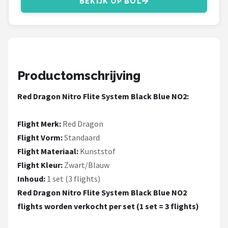
BEKIJK OP BOL
KOTO
Unicorn
Red Dragon
Productomschrijving
Alle merken →
Red Dragon Nitro Flite System Black Blue NO2:
Flight Merk:
Red Dragon
Flight Vorm:
Standaard
Flight Materiaal:
Kunststof
Flight Kleur:
Zwart/Blauw
Inhoud:
1 set (3 flights)
Red Dragon Nitro Flite System Black Blue NO2
flights worden verkocht per set (1 set = 3 flights)