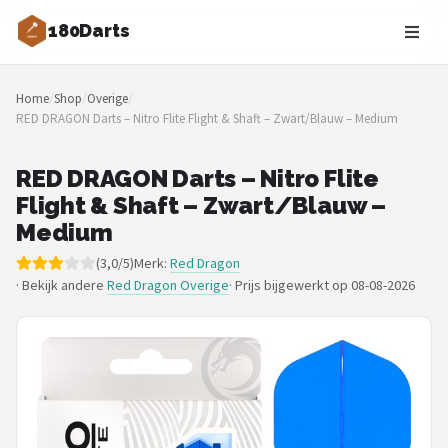
180Darts
Zoeken
Home
/
Shop
/
Overige
/
NAVIGATIE
RED DRAGON Darts – Nitro Flite Flight & Shaft – Zwart/Blauw – Medium
Shop
RED DRAGON Darts – Nitro Flite
Merken
Flight & Shaft – Zwart/Blauw –
Medium
Blog
(3,0/5)
Merk:
Red Dragon
· Bekijk andere
Red Dragon Overige
·
Prijs bijgewerkt op 08-08-2026
Dartspelers
Toernooien
Spelregels
Uitgooilijst