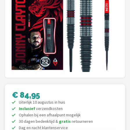
Dartshop
POPULAIRE MERKEN
Target
Winmau
Bull's
Dart
ABC Darts
€ 84,95
Uiterlijk 10 augustus in huis
Mission
Inclusief
verzendkosten
Ophalen bij een afhaalpunt mogelijk
Harrows
30 dagen bedenktijd &
gratis
retourneren
Dag en nacht klantenservice