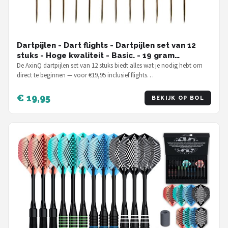
Dartpijlen - Dart flights - Dartpijlen set van 12
stuks - Hoge kwaliteit - Basic. - 19 gram
dartpijlen
De AxinQ dartpijlen set van 12 stuks biedt alles wat je nodig hebt om
direct te beginnen — voor €19,95 inclusief flights…
€ 19,95
BEKIJK OP BOL