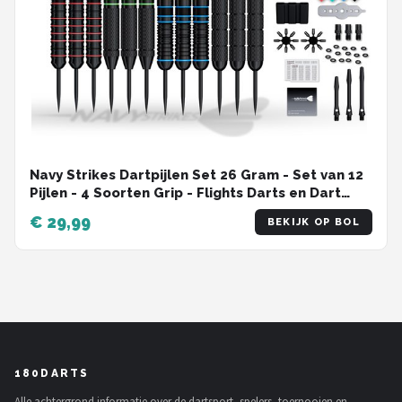
Navy Strikes Dartpijlen Set 26 Gram - Set van 12
Pijlen - 4 Soorten Grip - Flights Darts en Dart
Shafts - Darten - 108 Delige Set - Incl Add-a-
€ 29,99
BEKIJK OP BOL
Gram 27 Gram
180DARTS
Alle achtergrond informatie over de dartsport, spelers, toernooien en