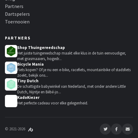
Partners
Dartspelers
Toernooien
PARTNERS
Shop Thuingereedschap
Het juiste tuingereedschap maakt elke klus in de tuin eenvoudiger,
met grasmaaiers, hogedr...
Bicycle Mania
Fiets kopen? Of je nu een e-bike, racefiets, mountainbike of stadsfiets
zoekt, bekijk ons...
Tiny Dutch
De schattigste babywinkel van Nederland, met onder andere Little
Dutch, Nijntje en Bébé-jo...
KadoKiezer
🎁
Het perfecte cadeau voor elke gelegenheid.
© 2021-2026