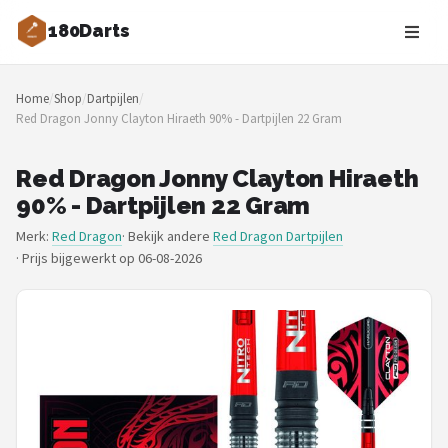
180Darts
Zoeken
Home
/
Shop
/
Dartpijlen
/
NAVIGATIE
Red Dragon Jonny Clayton Hiraeth 90% - Dartpijlen 22 Gram
Shop
Red Dragon Jonny Clayton Hiraeth
Merken
90% - Dartpijlen 22 Gram
Merk:
Red Dragon
· Bekijk andere
Red Dragon Dartpijlen
Blog
·
Prijs bijgewerkt op 06-08-2026
Dartspelers
Toernooien
Spelregels
Uitgooilijst