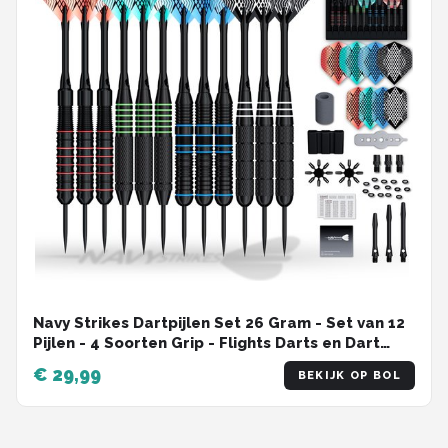
Navy Strikes Dartpijlen Set 26 Gram - Set van 12
Pijlen - 4 Soorten Grip - Flights Darts en Dart
Shafts - Darten - 108 Delige Set - Incl Add-a-
€ 29,99
BEKIJK OP BOL
Gram 27 Gram