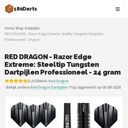
180Darts
Zoeken
Home
/
Shop
/
Dartpijlen
/
NAVIGATIE
RED DRAGON - Razor Edge Extreme: Steeltip Tungsten Dartpijlen
Professioneel - 24 gram
Shop
Merken
RED DRAGON - Razor Edge
Extreme: Steeltip Tungsten
Blog
Dartpijlen Professioneel - 24 gram
(5,0/5)
Merk:
Red Dragon
Dartspelers
· Bekijk andere
Red Dragon Dartpijlen
·
Prijs bijgewerkt op 05-08-2026
Toernooien
Spelregels
Uitgooilijst