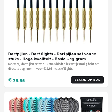
Dartpijlen - Dart flights - Dartpijlen set van 12
stuks - Hoge kwaliteit - Basic. - 19 gram
dartpijlen
De AxinQ dartpijlen set van 12 stuks biedt alles wat je nodig hebt om
direct te beginnen — voor €19,95 inclusief flights…
€ 19,95
BEKIJK OP BOL