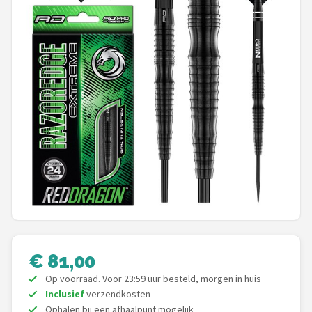
Dartshop
POPULAIRE MERKEN
Target
Winmau
Bull's
Dart
ABC Darts
Mission
€ 81,00
Op voorraad. Voor 23:59 uur besteld, morgen in huis
Harrows
Inclusief
verzendkosten
Ophalen bij een afhaalpunt mogelijk