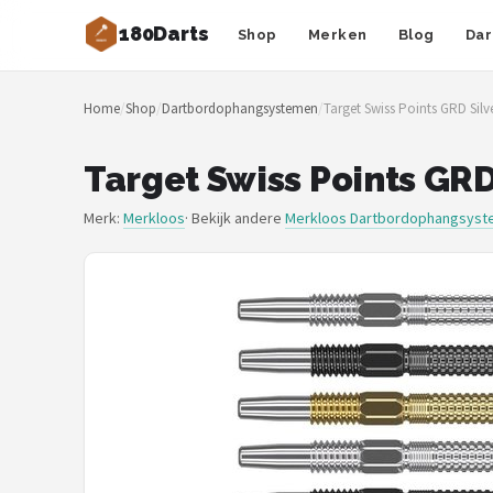
180Darts
Shop
Merken
Blog
Dar
Zoeken
Home
/
Shop
/
Dartbordophangsystemen
/
Target Swiss Points GRD Sil
NAVIGATIE
Shop
Target Swiss Points GR
Merken
Merk:
Merkloos
· Bekijk andere
Merkloos Dartbordophangsys
Blog
Dartspelers
Toernooien
Spelregels
Uitgooilijst