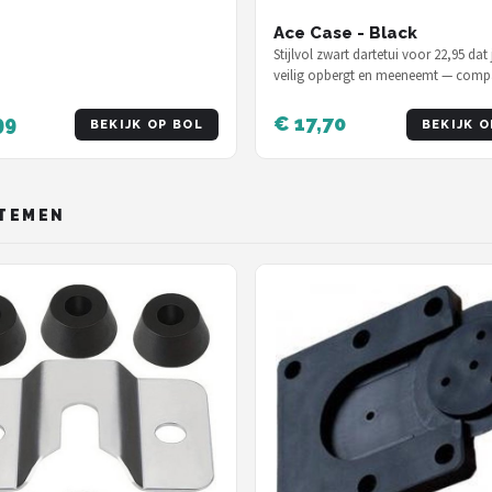
Ace Case - Black
Stijlvol zwart dartetui voor 22,95 dat 
veilig opbergt en meeneemt — comp
genoeg voor elke tas of broekzak.
99
€ 17,70
BEKIJK OP BOL
BEKIJK O
TEMEN