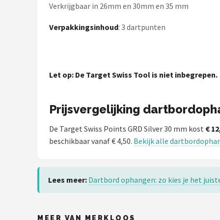
KOTO
Verkrijgbaar in 26mm en 30mm en 35 mm
Verpakkingsinhoud
: 3 dartpunten
Unicorn
Red Dragon
Let op: De Target Swiss Tool is niet inbegrepen.
Alle merken →
Prijsvergelijking dartbordo
De Target Swiss Points GRD Silver 30 mm kost
€ 12
beschikbaar vanaf € 4,50.
Bekijk alle dartbordoph
Lees meer:
Dartbord ophangen: zo kies je het jui
MEER VAN MERKLOOS