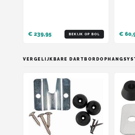
Elektronische Puntentelling
Voor Darts - Incl. installatie-
hulp - Darts - Zwart
€ 239,95
€ 60,
BEKIJK OP BOL
VERGELIJKBARE DARTBORDOPHANGSYS