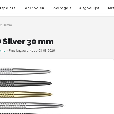
tspelers
Toernooien
Spelregels
Uitgooilijst
Dar
ver 30 mm
D Silver 30 mm
temen
·
Prijs bijgewerkt op 08-08-2026