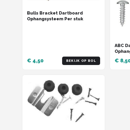
Bulls Bracket Dartboard
Ophangsysteem Per stuk
ABC Da
Ophang
€ 4,50
€ 8,5
BEKIJK OP BOL