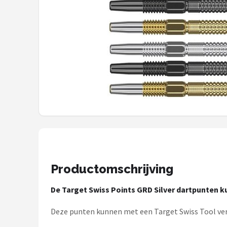
Dartshop
POPULAIRE MERKEN
Target
Winmau
Bull's
Dart
ABC Darts
Productomschrijving
Mission
De Target Swiss Points GRD Silver dartpunten k
Harrows
Deze punten kunnen met een Target Swiss Tool ve