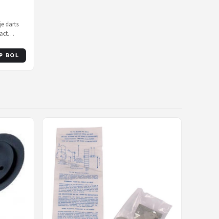
je darts
act
P BOL