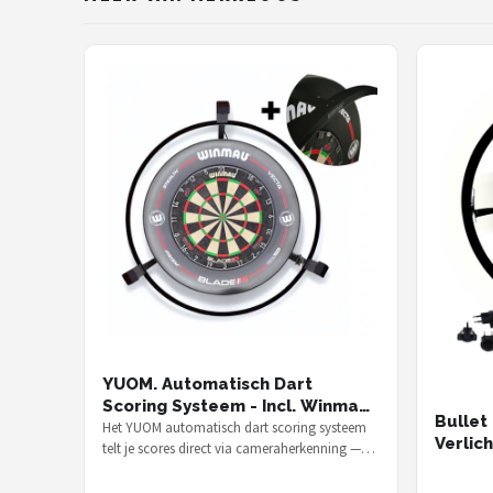
YUOM. Automatisch Dart
Scoring Systeem - Incl. Winmau
Bullet
360 dartbord verlichting - Darts
Het YUOM automatisch dart scoring systeem
Verlich
telt je scores direct via cameraherkenning —
Scorebord voor Autodarts -
inclusief Winmau 360° LED-verlich…
eenvoudige installatie - Slimme