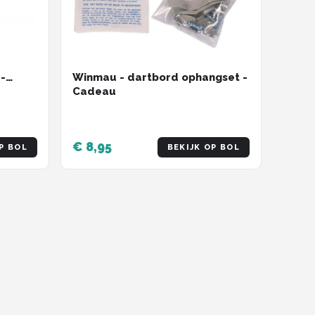
Winmau - dartbord ophangset -
-
Cadeau
€ 8,95
P BOL
BEKIJK OP BOL