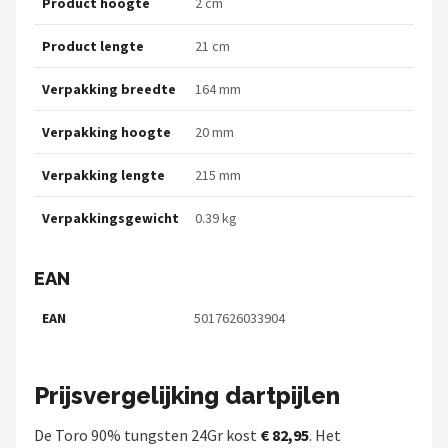
Product hoogte
2 cm
Product lengte
21 cm
Verpakking breedte
164 mm
Verpakking hoogte
20 mm
Verpakking lengte
215 mm
Verpakkingsgewicht
0.39 kg
EAN
EAN
5017626033904
Prijsvergelijking dartpijlen
De Toro 90% tungsten 24Gr kost
€ 82,95
. Het