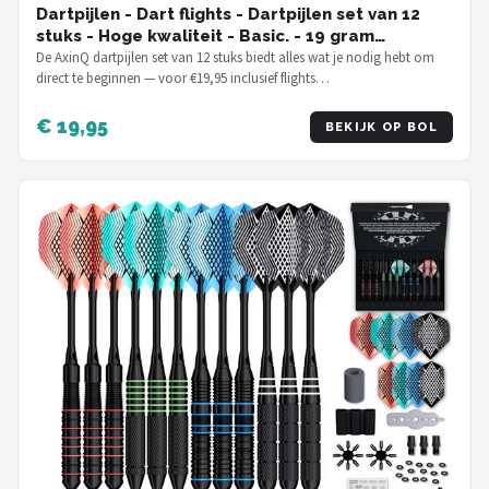
Dartpijlen - Dart flights - Dartpijlen set van 12
stuks - Hoge kwaliteit - Basic. - 19 gram
dartpijlen
De AxinQ dartpijlen set van 12 stuks biedt alles wat je nodig hebt om
direct te beginnen — voor €19,95 inclusief flights…
€ 19,95
BEKIJK OP BOL