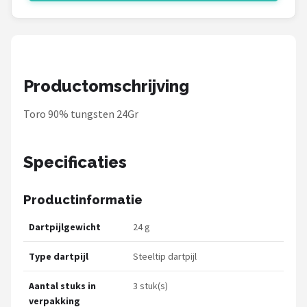
KOTO
Unicorn
Red Dragon
Productomschrijving
Alle merken →
Toro 90% tungsten 24Gr
Specificaties
Productinformatie
Dartpijlgewicht
24 g
Type dartpijl
Steeltip dartpijl
Aantal stuks in
3 stuk(s)
verpakking