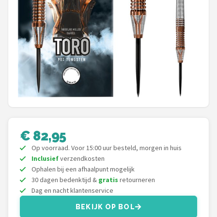
Dartshop
POPULAIRE MERKEN
Target
Winmau
Bull's
Dart
€ 82,95
Op voorraad. Voor 15:00 uur besteld, morgen in huis
ABC Darts
Inclusief
verzendkosten
Ophalen bij een afhaalpunt mogelijk
Mission
30 dagen bedenktijd &
gratis
retourneren
Dag en nacht klantenservice
Harrows
BEKIJK OP BOL