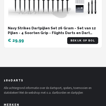
Navy Strikes Dartpijlen Set 26 Gram - Set van 12
Pijlen - 4 Soorten Grip - Flights Darts en Dart
Shafts - Darten - 108 Delige Set - Incl Add-a-
€ 29,99
BEKIJK OP BOL
Gram 27 Gram
180DARTS
Alle achtergrond informatie over de dartsport, spelers, toernooien en
statistieken! Met de webshop met o.a. dartborden en dartpijlen
MERKEN