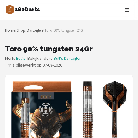
180Darts
Zoeken
Home
/
Shop
/
Dartpijlen
/
Toro 90% tungsten 24Gr
NAVIGATIE
Shop
Toro 90% tungsten 24Gr
Merk:
Bull's
· Bekijk andere
Bull's Dartpijlen
Merken
·
Prijs bijgewerkt op 07-08-2026
Blog
Dartspelers
Toernooien
Spelregels
Uitgooilijst