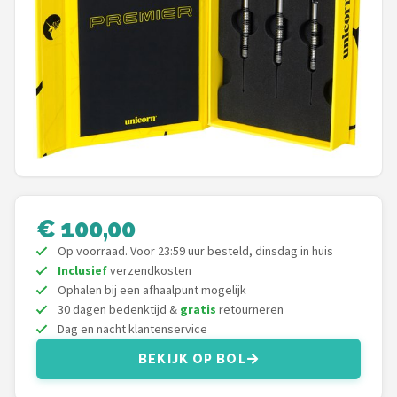
Dartshop
POPULAIRE MERKEN
Target
Winmau
Bull's
€ 100,00
Dart
Op voorraad. Voor 23:59 uur besteld, dinsdag in huis
Inclusief
verzendkosten
ABC Darts
Ophalen bij een afhaalpunt mogelijk
30 dagen bedenktijd &
gratis
retourneren
Mission
Dag en nacht klantenservice
Harrows
BEKIJK OP BOL