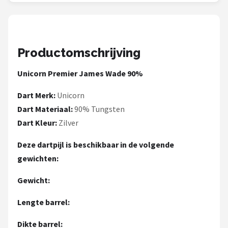
KOTO
Unicorn
Productomschrijving
Red Dragon
Unicorn Premier James Wade 90%
Alle merken →
Dart Merk:
Unicorn
Dart Materiaal:
90% Tungsten
Dart Kleur:
Zilver
Deze dartpijl is beschikbaar in de volgende
gewichten:
Gewicht:
Lengte barrel:
Dikte barrel: