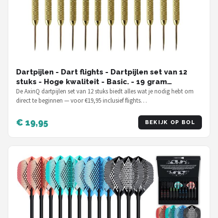
Dartpijlen - Dart flights - Dartpijlen set van 12
stuks - Hoge kwaliteit - Basic. - 19 gram
dartpijlen
De AxinQ dartpijlen set van 12 stuks biedt alles wat je nodig hebt om
direct te beginnen — voor €19,95 inclusief flights…
€ 19,95
BEKIJK OP BOL