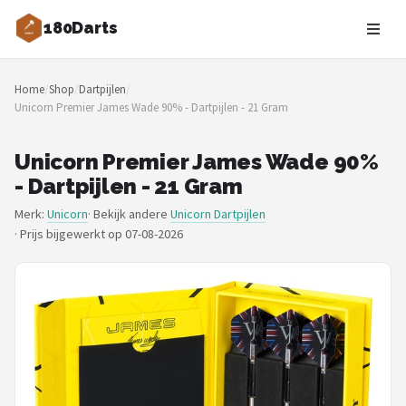
180Darts
Zoeken
Home
/
Shop
/
Dartpijlen
/
NAVIGATIE
Unicorn Premier James Wade 90% - Dartpijlen - 21 Gram
Shop
Unicorn Premier James Wade 90%
Merken
- Dartpijlen - 21 Gram
Merk:
Unicorn
· Bekijk andere
Unicorn Dartpijlen
Blog
·
Prijs bijgewerkt op 07-08-2026
Dartspelers
Toernooien
Spelregels
Uitgooilijst