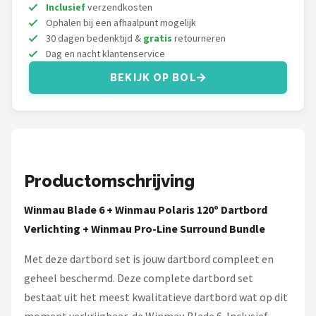
KOTO
Inclusief
verzendkosten
Ophalen bij een afhaalpunt mogelijk
30 dagen bedenktijd &
gratis
retourneren
Unicorn
Dag en nacht klantenservice
Red Dragon
BEKIJK OP BOL
Alle merken →
Productomschrijving
Winmau Blade 6 + Winmau Polaris 120º Dartbord
Verlichting + Winmau Pro-Line Surround Bundle
Met deze dartbord set is jouw dartbord compleet en
geheel beschermd. Deze complete dartbord set
bestaat uit het meest kwalitatieve dartbord wat op dit
moment verkrijgbaar, de Winmau Blade 6. Inclusief