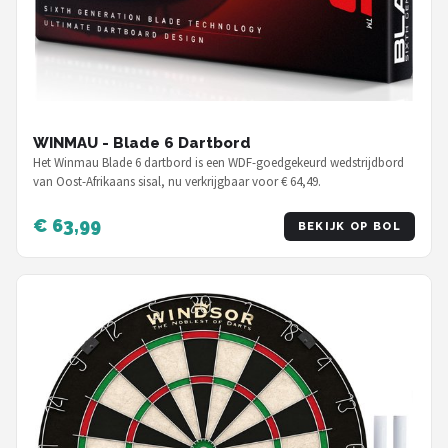
WINMAU - Blade 6 Dartbord
Het Winmau Blade 6 dartbord is een WDF-goedgekeurd wedstrijdbord
van Oost-Afrikaans sisal, nu verkrijgbaar voor € 64,49.
€ 63,99
BEKIJK OP BOL