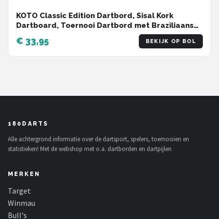
KOTO Classic Edition Dartbord, Sisal Kork
Dartboard, Toernooi Dartbord met Braziliaans
sisal, Incl. Montagesysteem, Dartspel Beginners
€ 33,95
BEKIJK OP BOL
& Ervaren spelers
180DARTS
Alle achtergrond informatie over de dartsport, spelers, toernooien en
statistieken! Met de webshop met o.a. dartborden en dartpijlen
MERKEN
Target
Winmau
Bull's