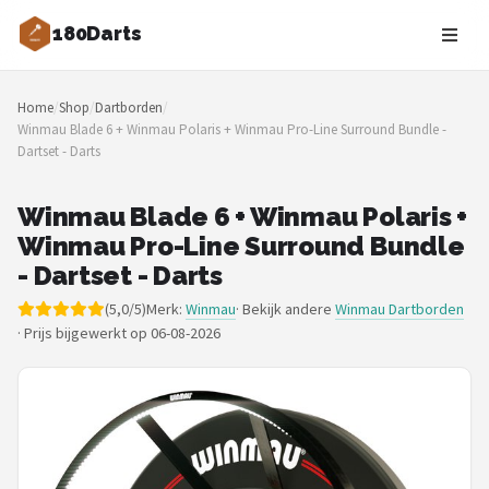
180Darts
Zoeken
Home
/
Shop
/
Dartborden
/
NAVIGATIE
Winmau Blade 6 + Winmau Polaris + Winmau Pro-Line Surround Bundle -
Dartset - Darts
Shop
Merken
Winmau Blade 6 + Winmau Polaris +
Winmau Pro-Line Surround Bundle
Blog
- Dartset - Darts
(5,0/5)
Merk:
Winmau
· Bekijk andere
Winmau Dartborden
Dartspelers
·
Prijs bijgewerkt op 06-08-2026
Toernooien
Spelregels
Uitgooilijst