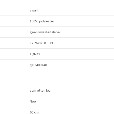
zwart
100% polyester
geen kwaliteitslabel
8719407105523
XQMax
QD2400140
acm etten leur
Nee
60 cm