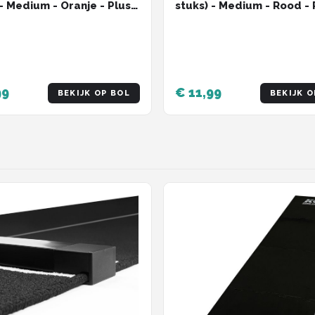
 - Medium - Oranje - Plus
stuks) - Medium - Rood - 
ngetjes - Darts Shafts
Veerringetjes - Darts Sha
99
€ 11,99
BEKIJK OP BOL
BEKIJK O