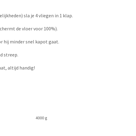
ijkheden) sla je 4 vliegen in 1 klap.
chermt de vloer voor 100%).
r hij minder snel kapot gaat.
nd streep.
t, altijd handig!
4000 g