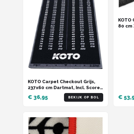
KOTO C
80 cm 
Dartma
Dartpi
Oche, 
Ihnen 
KOTO Carpet Checkout Grijs,
237x60 cm Dartmat, Incl. Score-
indicatie en Oche, Professionele
€ 36,95
€ 53,
BEKIJK OP BOL
Dart mat, Bescherming Vloer &
Dartbord