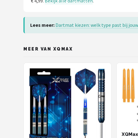
€ 4,99.
Bekijk alle dartmatten
.
Lees meer:
Dartmat kiezen: welk type past bij jouw
MEER VAN XQMAX
XQMax 