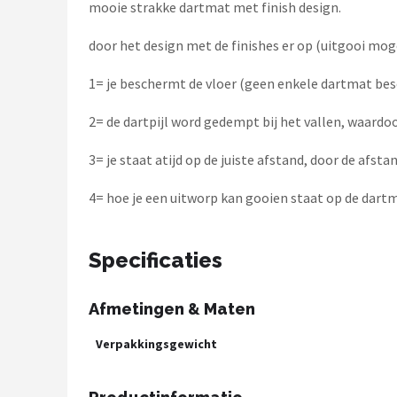
KOTO
mooie strakke dartmat met finish design.
door het design met de finishes er op (uitgooi mogel
Unicorn
1= je beschermt de vloer (geen enkele dartmat bes
Red Dragon
2= de dartpijl word gedempt bij het vallen, waardoo
Alle merken →
3= je staat atijd op de juiste afstand, door de afsta
4= hoe je een uitworp kan gooien staat op de dartma
Specificaties
Afmetingen & Maten
Verpakkingsgewicht