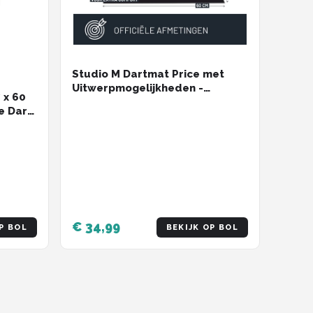
Studio M Dartmat Price met
Uitwerpmogelijkheden -
 x 60
60x250cm - Inclusief Oche -
e Dart
Finish Dartmat Aangeprezen
inners
door Professionele Spelers -
Cadeautip
€ 34,99
P BOL
BEKIJK OP BOL