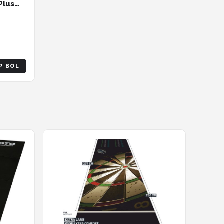
Plus
fts
P BOL