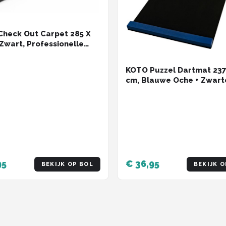
heck Out Carpet 285 X
Zwart, Professionelle
tte zum Schutz der
jl, Met Score-Indikation &
KOTO Puzzel Dartmat 237
Die Rechenhilfe Macht
cm, Blauwe Oche + Zwart
das Rechnen Einfacher!
Mat, Schuim Dartmat Beg
& Professionals
95
€ 36,95
BEKIJK OP BOL
BEKIJK O