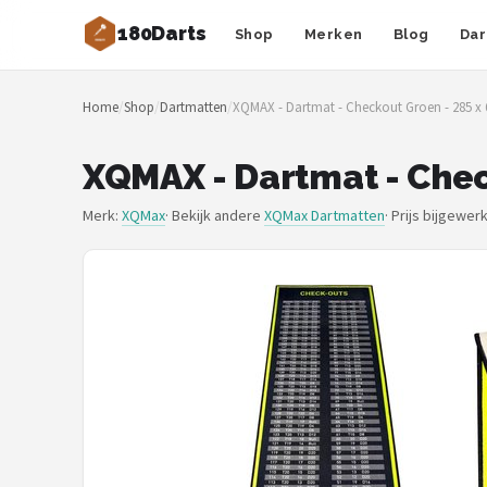
180Darts
Shop
Merken
Blog
Dar
Zoeken
Home
/
Shop
/
Dartmatten
/
XQMAX - Dartmat - Checkout Groen - 285 x
NAVIGATIE
Shop
XQMAX - Dartmat - Chec
Merken
Merk:
XQMax
· Bekijk andere
XQMax Dartmatten
·
Prijs bijgewer
Blog
Dartspelers
Toernooien
Spelregels
Uitgooilijst