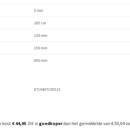
5 mm
285 cm
150 mm
150 mm
650 mm
8719407105523
m kost
€ 44,95
. Dit is
goedkoper
dan het gemiddelde van € 50,04 v