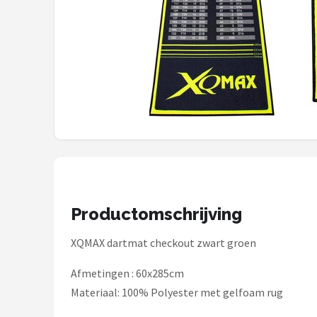
Dartshop
POPULAIRE MERKEN
Target
Winmau
Bull's
Dart
Productomschrijving
ABC Darts
XQMAX dartmat checkout zwart groen
Mission
Afmetingen : 60x285cm
Harrows
Materiaal: 100% Polyester met gelfoam rug