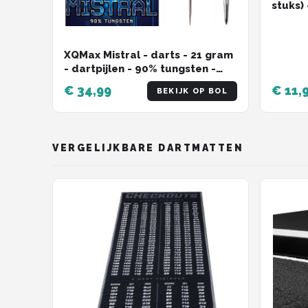
stuks)
Veerri
XQMax Mistral - darts - 21 gram
- dartpijlen - 90% tungsten -
steeltip
€ 34,99
€ 11,
BEKIJK OP BOL
VERGELIJKBARE DARTMATTEN