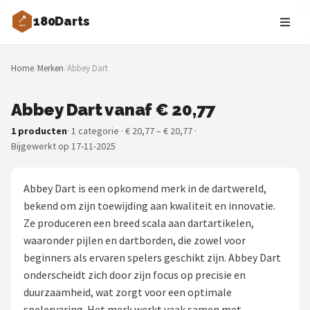
180Darts
Zoeken
Home
/
Merken
/
Abbey Dart
NAVIGATIE
Shop
Abbey Dart vanaf € 20,77
1 producten
· 1 categorie · € 20,77 – € 20,77 ·
Merken
Bijgewerkt op 17-11-2025
Blog
Abbey Dart is een opkomend merk in de dartwereld,
Dartspelers
bekend om zijn toewijding aan kwaliteit en innovatie.
Ze produceren een breed scala aan dartartikelen,
Toernooien
waaronder pijlen en dartborden, die zowel voor
beginners als ervaren spelers geschikt zijn. Abbey Dart
Spelregels
onderscheidt zich door zijn focus op precisie en
duurzaamheid, wat zorgt voor een optimale
Uitgooilijst
spelervaring. Het merk werkt vaak samen met