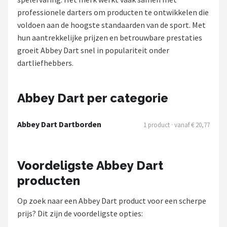
professionele darters om producten te ontwikkelen die
Dartshop
voldoen aan de hoogste standaarden van de sport. Met
hun aantrekkelijke prijzen en betrouwbare prestaties
POPULAIRE MERKEN
groeit Abbey Dart snel in populariteit onder
Target
dartliefhebbers.
Winmau
Abbey Dart per categorie
Bull's
Abbey Dart Dartborden
1 product · vanaf € 20,77
Dart
ABC Darts
Voordeligste Abbey Dart
producten
Mission
Op zoek naar een Abbey Dart product voor een scherpe
Harrows
prijs? Dit zijn de voordeligste opties: