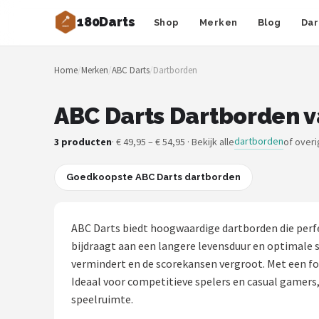
180Darts
Shop
Merken
Blog
Dar
Zoeken
Home
/
Merken
/
ABC Darts
/
Dartborden
NAVIGATIE
Shop
ABC Darts Dartborden v
Merken
dartborden
3 producten
· € 49,95 – € 54,95 · Bekijk alle
of over
Blog
Goedkoopste ABC Darts dartborden
Dartspelers
ABC Darts biedt hoogwaardige dartborden die perfec
Toernooien
bijdraagt aan een langere levensduur en optimale 
vermindert en de scorekansen vergroot. Met een foc
Spelregels
Ideaal voor competitieve spelers en casual gamer
speelruimte.
Uitgooilijst