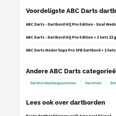
Voordeligste ABC Darts dart
Dartshop
POPULAIRE MERKEN
ABC Darts - Dartbord HQ Pro Edition - Sisal Weds
Target
ABC Darts - Dartbord HQ Pro Edition + 2 Sets 23 
Winmau
ABC Darts Nodor Supa Pro SFB Dartbord + 2 Sets
Bull's
Dart
Andere ABC Darts categorie
ABC Darts
Dartbordophangsystemen
Dartetuis
Da
Mission
Lees ook over dartborden
Harrows
Beste dartbord kiezen: welk type past bij jou?