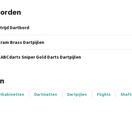
borden
trijd Dartbord
gram Brass Dartpijlen
 ABCdarts Sniper Gold Darts Dartpijlen
ën
rtkabinetten
Dartmatten
Dartpijlen
Flights
Shaft