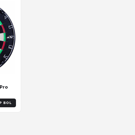
 Pro
P BOL