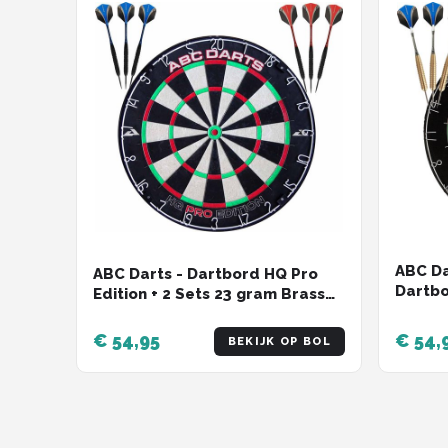
ABC Da
ABC Darts - Dartbord HQ Pro
Dartbo
Edition + 2 Sets 23 gram Brass
Sniper
Dartpijlen
€ 54,95
€ 54,
BEKIJK OP BOL