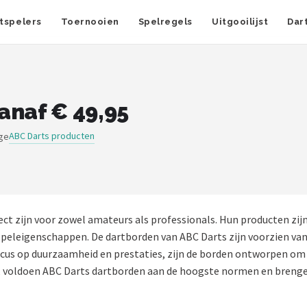
tspelers
Toernooien
Spelregels
Uitgooilijst
Dar
anaf € 49,95
ABC Darts producten
ige
t zijn voor zowel amateurs als professionals. Hun producten zijn 
speleigenschappen. De dartborden van ABC Darts zijn voorzien va
us op duurzaamheid en prestaties, zijn de borden ontworpen om sli
s, voldoen ABC Darts dartborden aan de hoogste normen en brenge