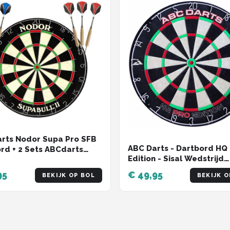
rts Nodor Supa Pro SFB
ABC Darts - Dartbord HQ
rd + 2 Sets ABCdarts
Edition - Sisal Wedstrijd
 Gold Darts Dartpijlen
Dartbord
95
€ 49,95
BEKIJK OP BOL
BEKIJK O