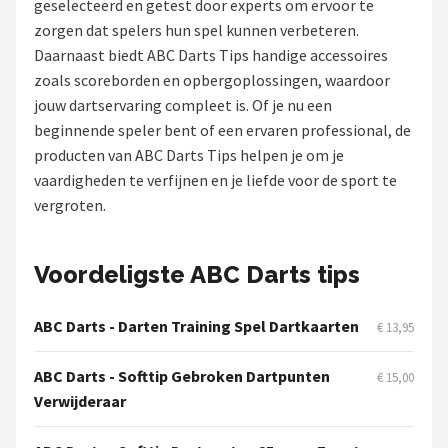
geselecteerd en getest door experts om ervoor te
zorgen dat spelers hun spel kunnen verbeteren.
Dartshop
Daarnaast biedt ABC Darts Tips handige accessoires
POPULAIRE MERKEN
zoals scoreborden en opbergoplossingen, waardoor
jouw dartservaring compleet is. Of je nu een
Target
beginnende speler bent of een ervaren professional, de
producten van ABC Darts Tips helpen je om je
Winmau
vaardigheden te verfijnen en je liefde voor de sport te
vergroten.
Bull's
Dart
Voordeligste ABC Darts tips
ABC Darts
ABC Darts - Darten Training Spel Dartkaarten
€ 13,95
Mission
ABC Darts - Softtip Gebroken Dartpunten
€ 15,00
Verwijderaar
Harrows