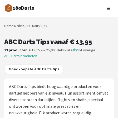
180Darts
Zoeken
Home
/
Merken
/
ABC Darts
/
Tips
NAVIGATIE
Shop
ABC Darts Tips vanaf € 13,95
tips
13 producten
· € 13,95 – € 25,00 · Bekijk alle
of overige
Merken
ABC Darts producten
Blog
Goedkoopste ABC Darts tips
Dartspelers
ABC Darts Tips biedt hoogwaardige producten voor
Toernooien
dartliefhebbers van elk niveau. Hun assortiment omvat
diverse soorten dartpijlen, flights en shafts, speciaal
Spelregels
ontworpen voor optimale prestaties en
nauwkeurigheid. Elk product wordt zorgvuldig
Uitgooilijst