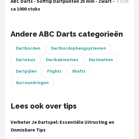
ABC Darts - Softtip Dartpunten 25 mm - Zwart -
€ 19,95
KOTO
ca 1000 stuks
Unicorn
Andere ABC Darts categorieën
Red Dragon
Alle merken →
Dartborden
Dartbordophangsystemen
Dartetuis
Dartkabinetten
Dartmatten
Dartpijlen
Flights
Shafts
Surroundringen
Lees ook over tips
Verbeter Je Dartspel: Essentiële Uitrusting en
Onmisbare Tips