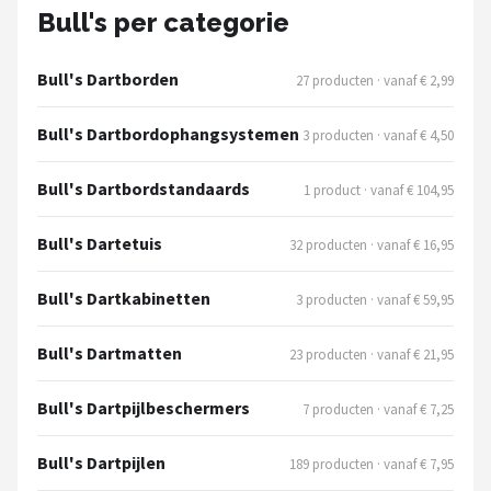
KOTO
Bull's per categorie
Unicorn
Bull's Dartborden
27 producten · vanaf € 2,99
Red Dragon
Bull's Dartbordophangsystemen
3 producten · vanaf € 4,50
Alle merken →
Bull's Dartbordstandaards
1 product · vanaf € 104,95
Bull's Dartetuis
32 producten · vanaf € 16,95
Bull's Dartkabinetten
3 producten · vanaf € 59,95
Bull's Dartmatten
23 producten · vanaf € 21,95
Bull's Dartpijlbeschermers
7 producten · vanaf € 7,25
Bull's Dartpijlen
189 producten · vanaf € 7,95