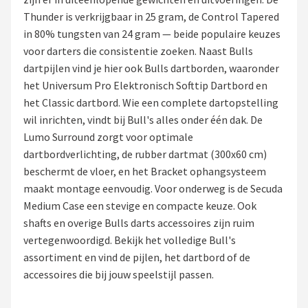
Thunder is verkrijgbaar in 25 gram, de Control Tapered
Dartshop
in 80% tungsten van 24 gram — beide populaire keuzes
voor darters die consistentie zoeken. Naast Bulls
POPULAIRE MERKEN
dartpijlen vind je hier ook Bulls dartborden, waaronder
Target
het Universum Pro Elektronisch Softtip Dartbord en
het Classic dartbord. Wie een complete dartopstelling
Winmau
wil inrichten, vindt bij Bull's alles onder één dak. De
Lumo Surround zorgt voor optimale
Bull's
dartbordverlichting, de rubber dartmat (300x60 cm)
beschermt de vloer, en het Bracket ophangsysteem
Dart
maakt montage eenvoudig. Voor onderweg is de Secuda
Medium Case een stevige en compacte keuze. Ook
ABC Darts
shafts en overige Bulls darts accessoires zijn ruim
vertegenwoordigd. Bekijk het volledige Bull's
Mission
assortiment en vind de pijlen, het dartbord of de
accessoires die bij jouw speelstijl passen.
Harrows