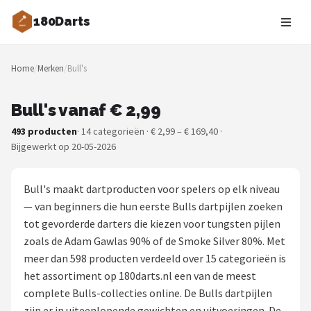
180Darts
Zoeken
Home
/
Merken
/
Bull's
NAVIGATIE
Shop
Bull's vanaf € 2,99
493 producten
· 14 categorieën · € 2,99 – € 169,40 ·
Merken
Bijgewerkt op 20-05-2026
Blog
Bull's maakt dartproducten voor spelers op elk niveau
Dartspelers
— van beginners die hun eerste Bulls dartpijlen zoeken
tot gevorderde darters die kiezen voor tungsten pijlen
Toernooien
zoals de Adam Gawlas 90% of de Smoke Silver 80%. Met
meer dan 598 producten verdeeld over 15 categorieën is
Spelregels
het assortiment op 180darts.nl een van de meest
complete Bulls-collecties online. De Bulls dartpijlen
Uitgooilijst
zijn er in uiteenlopende gewichten en uitvoeringen. De