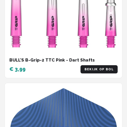
BULL'S B-Grip-2 TTC Pink - Dart Shafts
€ 3,99
BEKIJK OP BOL