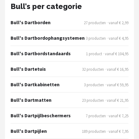
KOTO
Bull's per categorie
Unicorn
Bull's Dartborden
27 producten · vanaf € 2,99
Red Dragon
Bull's Dartbordophangsystemen
3 producten · vanaf € 4,95
Alle merken →
Bull's Dartbordstandaards
1 product · vanaf € 104,95
Bull's Dartetuis
32 producten · vanaf € 16,95
Bull's Dartkabinetten
3 producten · vanaf € 59,95
Bull's Dartmatten
23 producten · vanaf € 21,95
Bull's Dartpijlbeschermers
7 producten · vanaf € 7,25
Bull's Dartpijlen
189 producten · vanaf € 7,95