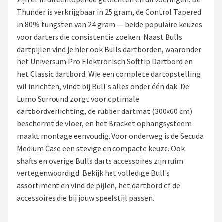
Thunder is verkrijgbaar in 25 gram, de Control Tapered
Dartshop
in 80% tungsten van 24 gram — beide populaire keuzes
voor darters die consistentie zoeken. Naast Bulls
POPULAIRE MERKEN
dartpijlen vind je hier ook Bulls dartborden, waaronder
Target
het Universum Pro Elektronisch Softtip Dartbord en
het Classic dartbord. Wie een complete dartopstelling
Winmau
wil inrichten, vindt bij Bull's alles onder één dak. De
Lumo Surround zorgt voor optimale
Bull's
dartbordverlichting, de rubber dartmat (300x60 cm)
beschermt de vloer, en het Bracket ophangsysteem
Dart
maakt montage eenvoudig. Voor onderweg is de Secuda
Medium Case een stevige en compacte keuze. Ook
ABC Darts
shafts en overige Bulls darts accessoires zijn ruim
vertegenwoordigd. Bekijk het volledige Bull's
Mission
assortiment en vind de pijlen, het dartbord of de
accessoires die bij jouw speelstijl passen.
Harrows