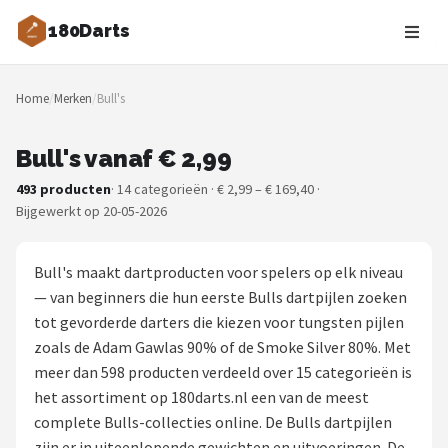
180Darts
Zoeken
Home
/
Merken
/
Bull's
NAVIGATIE
Shop
Bull's vanaf € 2,99
493 producten
· 14 categorieën · € 2,99 – € 169,40 ·
Merken
Bijgewerkt op 20-05-2026
Blog
Bull's maakt dartproducten voor spelers op elk niveau
Dartspelers
— van beginners die hun eerste Bulls dartpijlen zoeken
tot gevorderde darters die kiezen voor tungsten pijlen
Toernooien
zoals de Adam Gawlas 90% of de Smoke Silver 80%. Met
meer dan 598 producten verdeeld over 15 categorieën is
Spelregels
het assortiment op 180darts.nl een van de meest
complete Bulls-collecties online. De Bulls dartpijlen
Uitgooilijst
zijn er in uiteenlopende gewichten en uitvoeringen. De