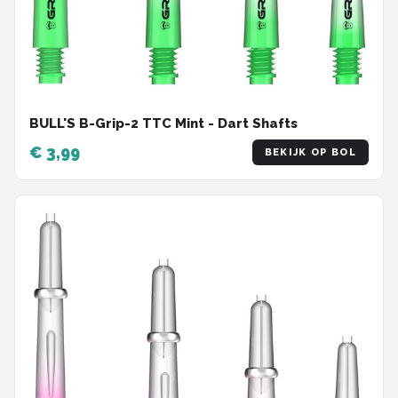
BULL'S B-Grip-2 TTC Mint - Dart Shafts
€ 3,99
BEKIJK OP BOL