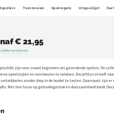
tspelers
Toernooien
Spelregels
Uitgooilijst
Dar
naf € 21,95
cathlon producten
 geschikt zijn voor zowel beginners als gevorderde spelers. De col
rse speelstijlen en voorkeuren te voldoen. Decathlon streeft naa
n ontwikkelen zonder diep in de buidel te tasten. Daarnaast zijn er
shafts. Met hun focus op gebruiksgemak en duurzaamheid biedt Dec
ën