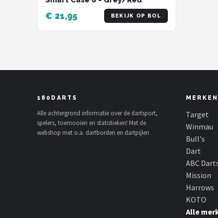
Smart Case 6 - Grey/Red
€ 21,95
BEKIJK OP BOL
180DARTS
MERKEN
Alle achtergrond informatie over de dartsport,
Target
spelers, toernooien en statistieken! Met de
Winmau
webshop met o.a. dartborden en dartpijlen
Bull's
Dart
ABC Dart
Mission
Harrows
KOTO
Alle mer