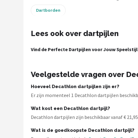
Dartborden
Dartshop
POPULAIRE MERKEN
Lees ook over dartpijlen
Target
Vind de Perfecte Dartpijlen voor Jouw Speelstijl
Winmau
Bull's
Veelgestelde vragen over Dec
Dart
Hoeveel Decathlon dartpijlen zijn er?
ABC Darts
Er zijn momenteel 1 Decathlon dartpijlen beschikba
Wat kost een Decathlon dartpijl?
Mission
Decathlon dartpijlen zijn beschikbaar vanaf € 21,95.
Harrows
Wat is de goedkoopste Decathlon dartpijl?