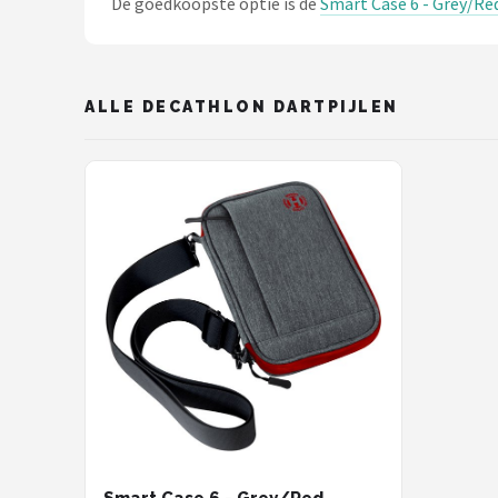
De goedkoopste optie is de
Smart Case 6 - Grey/Re
KOTO
Unicorn
ALLE DECATHLON DARTPIJLEN
Red Dragon
Alle merken →