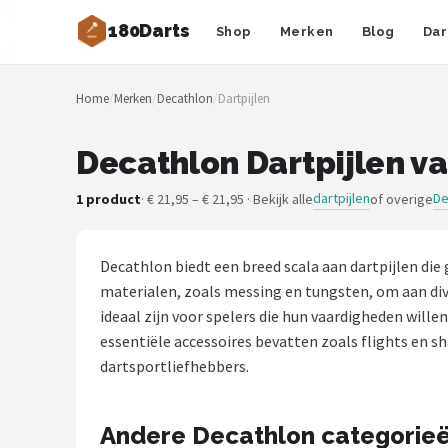
180Darts
Shop
Merken
Blog
Dar
Zoeken
Home
/
Merken
/
Decathlon
/
Dartpijlen
NAVIGATIE
Shop
Decathlon Dartpijlen va
Merken
dartpijlen
De
1 product
· € 21,95 – € 21,95 · Bekijk alle
of overige
Blog
Decathlon biedt een breed scala aan dartpijlen die
Dartspelers
materialen, zoals messing en tungsten, om aan dive
ideaal zijn voor spelers die hun vaardigheden wille
Toernooien
essentiële accessoires bevatten zoals flights en 
dartsportliefhebbers.
Spelregels
Andere Decathlon categorie
Uitgooilijst