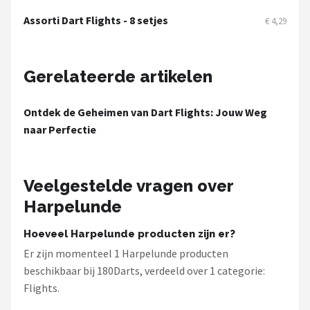
KOTO
Assorti Dart Flights - 8 setjes
€ 4,29
Unicorn
Red Dragon
Gerelateerde artikelen
Alle merken →
Ontdek de Geheimen van Dart Flights: Jouw Weg
naar Perfectie
Veelgestelde vragen over
Harpelunde
Hoeveel Harpelunde producten zijn er?
Er zijn momenteel 1 Harpelunde producten
beschikbaar bij 180Darts, verdeeld over 1 categorie:
Flights.