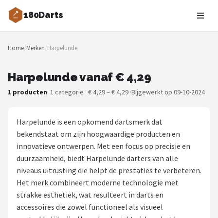
180Darts
Zoeken
Home
/
Merken
/
Harpelunde
NAVIGATIE
Shop
Harpelunde vanaf € 4,29
1 producten
· 1 categorie · € 4,29 – € 4,29 ·
Bijgewerkt op 09-10-2024
Merken
Blog
Harpelunde is een opkomend dartsmerk dat
bekendstaat om zijn hoogwaardige producten en
Dartspelers
innovatieve ontwerpen. Met een focus op precisie en
duurzaamheid, biedt Harpelunde darters van alle
Toernooien
niveaus uitrusting die helpt de prestaties te verbeteren.
Het merk combineert moderne technologie met
Spelregels
strakke esthetiek, wat resulteert in darts en
accessoires die zowel functioneel als visueel
Uitgooilijst