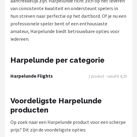
aantrekkelijk zijn. Harpelunde richt zich op het leveren
van consistente kwaliteit en ondersteunt spelers in
Dartshop
hun streven naar perfectie op het dartbord. Of je nu een
POPULAIRE MERKEN
professionele speler bent of een enthousiaste
amateur, Harpelunde biedt betrouwbare opties voor
Target
iedereen.
Winmau
Harpelunde per categorie
Bull's
Harpelunde Flights
1 product · vanaf € 4,29
Dart
ABC Darts
Voordeligste Harpelunde
producten
Mission
Op zoek naar een Harpelunde product voor een scherpe
Harrows
prijs? Dit zijn de voordeligste opties: