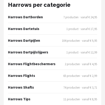
KOTO
Harrows per categorie
Unicorn
Harrows Dartborden
7 producten · vanaf € 24,95
Red Dragon
Harrows Dartetuis
1 product · vanaf € 17,95
Alle merken →
Harrows Dartpijlen
104 producten · vanaf € 9,95
Harrows Dartpijlslijpers
1 product · vanaf € 12,99
Harrows Flightbeschermers
2 producten · vanaf € 4,95
Harrows Flights
65 producten · vanaf € 2,99
Harrows Shafts
74 producten · vanaf € 3,71
Harrows Tips
11 producten · vanaf € 8,95