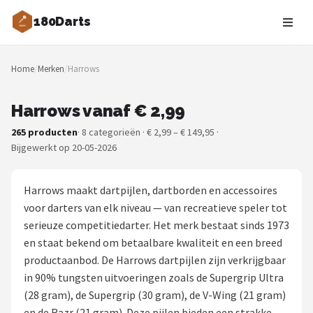
180Darts
Zoeken
Home
/
Merken
/
Harrows
NAVIGATIE
Shop
Harrows vanaf € 2,99
265 producten
· 8 categorieën · € 2,99 – € 149,95 ·
Merken
Bijgewerkt op 20-05-2026
Blog
Harrows maakt dartpijlen, dartborden en accessoires
Dartspelers
voor darters van elk niveau — van recreatieve speler tot
serieuze competitiedarter. Het merk bestaat sinds 1973
Toernooien
en staat bekend om betaalbare kwaliteit en een breed
productaanbod. De Harrows dartpijlen zijn verkrijgbaar
Spelregels
in 90% tungsten uitvoeringen zoals de Supergrip Ultra
(28 gram), de Supergrip (30 gram), de V-Wing (21 gram)
Uitgooilijst
en de Razr (21 gram). Deze pijlen bieden een strakke