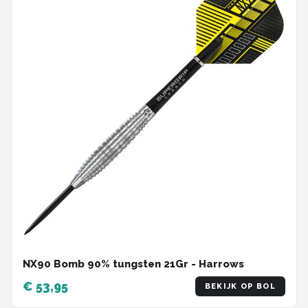
NX90 Bomb 90% tungsten 21Gr - Harrows
€ 53,95
BEKIJK OP BOL