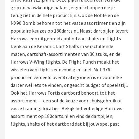
grip en nauwkeurige balans, eigenschappen die je
Dartshop
terugziet in de hele productlijn. Ook de Noble en de
NX90 Bomb behoren tot het vaste assortiment en zijn
POPULAIRE MERKEN
populaire keuzes op 180darts.nl. Naast dartpijlen levert
Target
Harrows een uitgebreid aanbod aan shafts en flights.
Denk aan de Keramic Dart Shafts in verschillende
Winmau
maten, dartshaft-assortimenten van 30 stuks, en de
Harrows V-Wing flights. De Flight Punch maakt het
Bull's
wisselen van flights eenvoudig en snel. Met 376
producten verdeeld over 8 categorieën is er voor elke
Dart
darter wel iets te vinden, ongeacht budget of speelstijl.
Ook het Harrows Fortis dartbord behoort tot het
ABC Darts
assortiment — een solide keuze voor thuisgebruik of
vaste trainingslocaties. Bekijk het volledige Harrows
Mission
assortiment op 180darts.nl en vind de dartpijlen,
flights, shafts of het dartbord dat bij jouw spel past.
Harrows