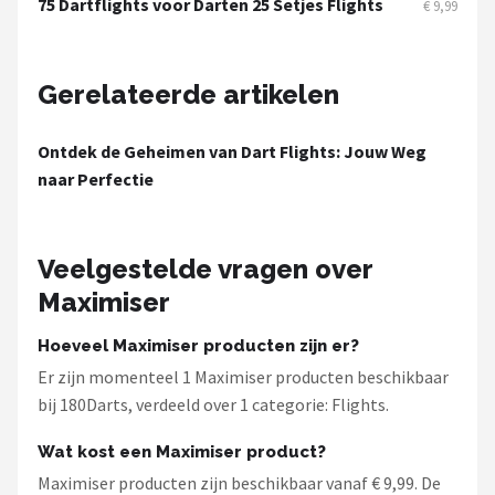
75 Dartflights voor Darten 25 Setjes Flights
KOTO
€ 9,99
Unicorn
Gerelateerde artikelen
Red Dragon
Ontdek de Geheimen van Dart Flights: Jouw Weg
Alle merken →
naar Perfectie
Veelgestelde vragen over
Maximiser
Hoeveel Maximiser producten zijn er?
Er zijn momenteel 1 Maximiser producten beschikbaar
bij 180Darts, verdeeld over 1 categorie: Flights.
Wat kost een Maximiser product?
Maximiser producten zijn beschikbaar vanaf € 9,99. De