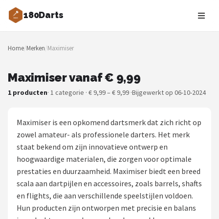
180Darts
Zoeken
Home
/
Merken
/
Maximiser
NAVIGATIE
Shop
Maximiser vanaf € 9,99
1 producten
· 1 categorie · € 9,99 – € 9,99 ·
Bijgewerkt op 06-10-2024
Merken
Blog
Maximiser is een opkomend dartsmerk dat zich richt op
zowel amateur- als professionele darters. Het merk
Dartspelers
staat bekend om zijn innovatieve ontwerp en
hoogwaardige materialen, die zorgen voor optimale
Toernooien
prestaties en duurzaamheid. Maximiser biedt een breed
scala aan dartpijlen en accessoires, zoals barrels, shafts
Spelregels
en flights, die aan verschillende speelstijlen voldoen.
Hun producten zijn ontworpen met precisie en balans
Uitgooilijst