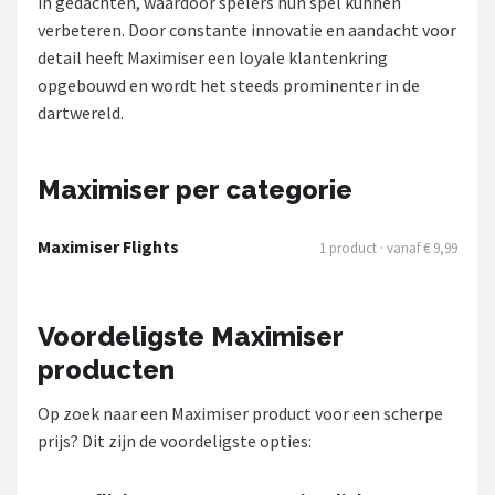
in gedachten, waardoor spelers hun spel kunnen
verbeteren. Door constante innovatie en aandacht voor
Dartshop
detail heeft Maximiser een loyale klantenkring
POPULAIRE MERKEN
opgebouwd en wordt het steeds prominenter in de
dartwereld.
Target
Winmau
Maximiser per categorie
Bull's
Maximiser Flights
1 product · vanaf € 9,99
Dart
Voordeligste Maximiser
ABC Darts
producten
Mission
Op zoek naar een Maximiser product voor een scherpe
prijs? Dit zijn de voordeligste opties:
Harrows