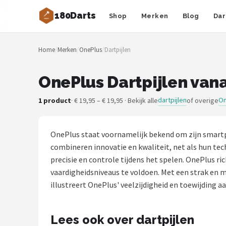
180Darts
Shop
Merken
Blog
Dar
Zoeken
Home
/
Merken
/
OnePlus
/
Dartpijlen
NAVIGATIE
Shop
OnePlus Dartpijlen vana
Merken
dartpijlen
On
1 product
· € 19,95 – € 19,95 · Bekijk alle
of overige
Blog
OnePlus staat voornamelijk bekend om zijn smartp
Dartspelers
combineren innovatie en kwaliteit, net als hun te
precisie en controle tijdens het spelen. OnePlus r
Toernooien
vaardigheidsniveaus te voldoen. Met een strak en 
illustreert OnePlus' veelzijdigheid en toewijding aa
Spelregels
Lees ook over dartpijlen
Uitgooilijst