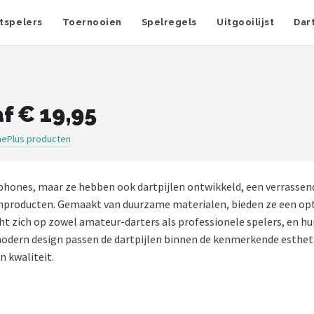
tspelers
Toernooien
Spelregels
Uitgooilijst
Dar
f € 19,95
ePlus producten
hones, maar ze hebben ook dartpijlen ontwikkeld, een verrassend
chproducten. Gemaakt van duurzame materialen, bieden ze een opti
icht zich op zowel amateur-darters als professionele spelers, en 
modern design passen de dartpijlen binnen de kenmerkende estheti
n kwaliteit.