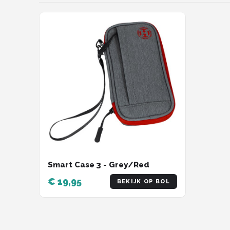
KOTO
Unicorn
Red Dragon
Alle merken →
Smart Case 3 - Grey/Red
€ 19,95
BEKIJK OP BOL