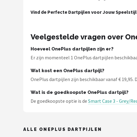
Dartshop
Vind de Perfecte Dartpijlen voor Jouw Speelstijl
POPULAIRE MERKEN
Target
Veelgestelde vragen over One
Winmau
Hoeveel OnePlus dartpijlen zijn er?
Er zijn momenteel 1 OnePlus dartpijlen beschikbaar
Bull's
Wat kost een OnePlus dartpijl?
Dart
OnePlus dartpijlen zijn beschikbaar vanaf € 19,95. D
Wat is de goedkoopste OnePlus dartpijl?
ABC Darts
De goedkoopste optie is de
Smart Case 3 - Grey/Re
Mission
Harrows
ALLE ONEPLUS DARTPIJLEN