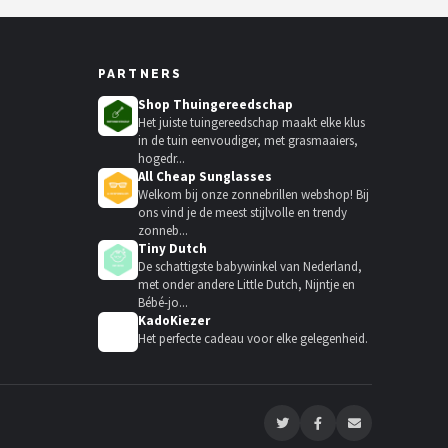
PARTNERS
Shop Thuingereedschap
Het juiste tuingereedschap maakt elke klus
in de tuin eenvoudiger, met grasmaaiers,
hogedr...
All Cheap Sunglasses
Welkom bij onze zonnebrillen webshop! Bij
ons vind je de meest stijlvolle en trendy
zonneb...
Tiny Dutch
De schattigste babywinkel van Nederland,
met onder andere Little Dutch, Nijntje en
Bébé-jo...
KadoKiezer
🎁
Het perfecte cadeau voor elke gelegenheid.